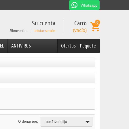
Whatsapp
Su cuenta
Carro
0
(vacío)
Bienvenido
Iniciar sesión
EL
ANTIVIRUS
Ofertas - Paquete
Ordenar por:
- por favor elija -