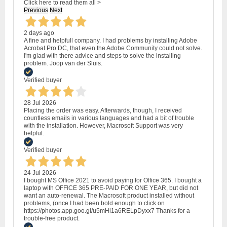
Click here to read them all >
Previous
Next
2 days ago
A fine and helpfull company. I had problems by installing Adobe
Acrobat Pro DC, that even the Adobe Community could not solve.
I'm glad with there advice and steps to solve the installing
problem. Joop van der Sluis.
Verified buyer
28 Jul 2026
Placing the order was easy. Afterwards, though, I received
countless emails in various languages and had a bit of trouble
with the installation. However, Macrosoft Support was very
helpful.
Verified buyer
24 Jul 2026
I bought MS Office 2021 to avoid paying for Office 365. I bought a
laptop with OFFICE 365 PRE-PAID FOR ONE YEAR, but did not
want an auto-renewal. The Macrosoft product installed without
problems, (once I had been bold enough to click on
https://photos.app.goo.gl/u5mHi1a6RELpDyxx7 Thanks for a
trouble-free product.