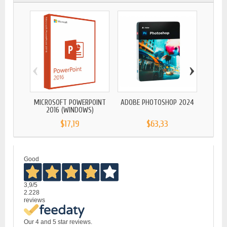
‹
›
MICR
MICROSOFT POWERPOINT
ADOBE PHOTOSHOP 2024
2016 (WINDOWS)
$17,19
$63,33
Good
3,9
/5
2.228
reviews
Our 4 and 5 star reviews.