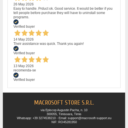
26 May 2026
Easy to handle. Prduct ok. Good service. It would be better if you
tell people before purchase they will have to uninstall some
programs.
Verified buyer
14 May 2026
Their assistance was quick. Thank you again!
Verified buyer
13 May 2026
recomenda-se
Verified buyer
MACROSOFT STORE S.R.L.
via Episcop Augustin Pacha, n. 10
300055, Timisoara, Timis
Whatsapp: +39 3274538210 - Email: support@macrosoft-support.eu
NIF: RO45281950