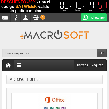
DESCUENTO -20%
- usa el
00
00
12
12
44
44
56
56
SATWEEK
código
válido
sin pedido mínimo
dias
horas
min
seg
0
Whatsapp
OK
Ofertas - Paquete
MICROSOFT OFFICE