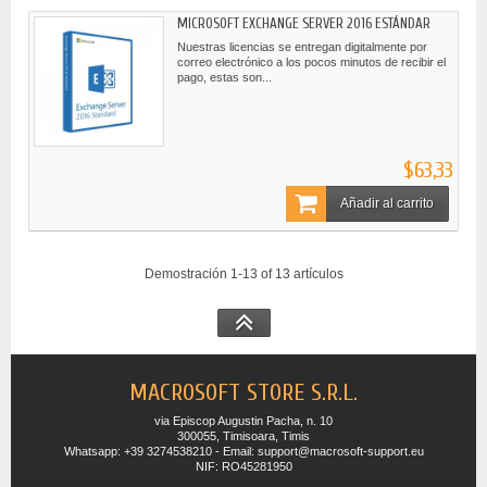
MICROSOFT EXCHANGE SERVER 2016 ESTÁNDAR
Nuestras licencias se entregan digitalmente por
correo electrónico a los pocos minutos de recibir el
pago, estas son...
$63,33
Añadir al carrito
Demostración 1-13 of 13 artículos
MACROSOFT STORE S.R.L.
via Episcop Augustin Pacha, n. 10
300055, Timisoara, Timis
Whatsapp: +39 3274538210 - Email: support@macrosoft-support.eu
NIF: RO45281950