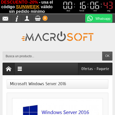
DESCUENTO -20%
- usa el
00
00
16
16
06
06
42
42
SUNWEEK
código
válido
sin pedido mínimo
dias
horas
min
seg
0
Whatsapp
OK
Ofertas - Paquete
Microsoft Windows Server 2016