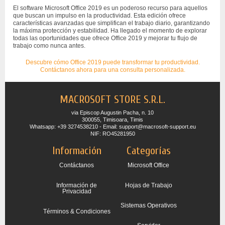
El software Microsoft Office 2019 es un poderoso recurso para aquellos
que buscan un impulso en la productividad. Esta edición ofrece
características avanzadas que simplifican el trabajo diario, garantizando
la máxima protección y estabilidad. Ha llegado el momento de explorar
todas las oportunidades que ofrece Office 2019 y mejorar tu flujo de
trabajo como nunca antes.
Descubre cómo Office 2019 puede transformar tu productividad.
Contáctanos ahora para una consulta personalizada.
MACROSOFT STORE S.R.L.
via Episcop Augustin Pacha, n. 10
300055, Timisoara, Timis
Whatsapp: +39 3274538210 - Email: support@macrosoft-support.eu
NIF: RO45281950
Información
Categorías
Contáctanos
Microsoft Office
Información de
Hojas de Trabajo
Privacidad
Sistemas Operativos
Términos & Condiciones