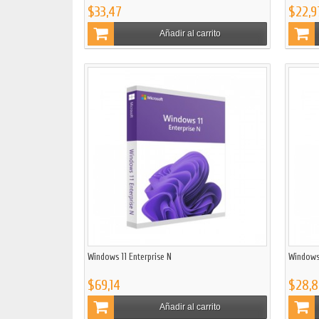
$33,47
$22,9
Añadir al carrito
Windows 11 Enterprise N
Windows
$69,14
$28,
Añadir al carrito