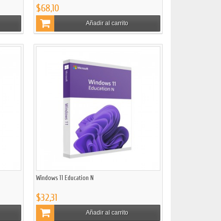
$68,10
Añadir al carrito
Windows 11 Education N
$32,31
Añadir al carrito