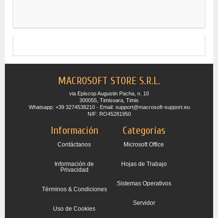
MACROSOFT STORE S.R.L.
via Episcop Augustin Pacha, n. 10
300055, Timisoara, Timis
Whatsapp: +39 3274538210 - Email: support@macrosoft-support.eu
NIF: RO45281950
Información
Categorías
Contáctanos
Microsoft Office
Información de
Hojas de Trabajo
Privacidad
Sistemas Operativos
Términos & Condiciones
Servidor
Uso de Cookies