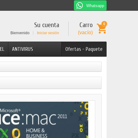
Whatsapp
Su cuenta
Carro
0
(vacío)
Bienvenido
Iniciar sesión
EL
ANTIVIRUS
Ofertas - Paquete