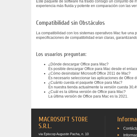
Este paquete de software ha traído consigo un conjunto de m
experiencia más fluida y potente en comparación con las vers
Compatibilidad sin Obstáculos
La compatibilidad con los sistemas operativos Mac fue una pri
especificaciones de compatibilidad eran claras, garantizand
Los usuarios preguntan:
¿Dónde descargar Office para Mac?
Es posible descargar Office para Mac desde el enlac
¿Cómo desinstalar Microsoft Office 2011 de Mac?
Es necesario seleccionar las aplicaciones de Office 
¿Cuánto cuesta el paquete Office para Mac?
En nuestra tienda actualmente la versión cuesta 30,4
¿Cuál es la última versión de Office para Mac?
La última versión de Office para Mac es la 2021.
MACROSOFT STORE
Informa
S.R.L.
Contáct
via Episcop Augustin Pacha, n. 10
Informa