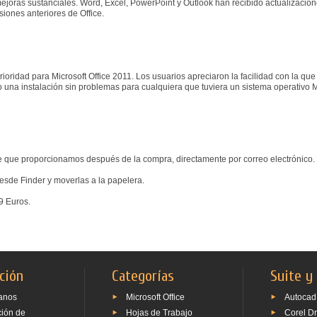
ejoras sustanciales. Word, Excel, PowerPoint y Outlook han recibido actualizacione
iones anteriores de Office.
oridad para Microsoft Office 2011. Los usuarios apreciaron la facilidad con la que 
o una instalación sin problemas para cualquiera que tuviera un sistema operativo 
e que proporcionamos después de la compra, directamente por correo electrónico.
desde Finder y moverlas a la papelera.
9 Euros.
ción
Categorías
Suite y
anos
Microsoft Office
Autocad
ción de
Hojas de Trabajo
Corel D