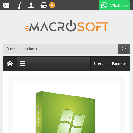
0
Whatsapp
OK
Ofertas - Paquete