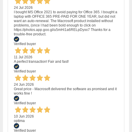
24 Jul 2026
I bought MS Office 2021 to avoid paying for Office 365. I bought a
laptop with OFFICE 365 PRE-PAID FOR ONE YEAR, but did not
want an auto-renewal. The Macrosoft product installed without
problems, (once I had been bold enough to click on
https://photos.app.goo.gl/u5mHi1a6RELpDyxx7 Thanks for a
trouble-free product.
Verified buyer
11 Jul 2026
A perfect transaction! Fair and fast!
Verified buyer
24 Jun 2026
Great price - Macrosoft delivered the software as promised and it
works fine !
Verified buyer
10 Jun 2026
optima
Verified buyer