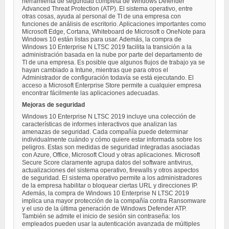
herramienta de seguridad completa de Windows Defender
Advanced Threat Protection (ATP). El sistema operativo, entre
otras cosas, ayuda al personal de TI de una empresa con
funciones de análisis de escritorio. Aplicaciones importantes como
Microsoft Edge, Cortana, Whiteboard de Microsoft o OneNote para
Windows 10 están listas para usar. Además, la compra de
Windows 10 Enterprise N LTSC 2019 facilita la transición a la
administración basada en la nube por parte del departamento de
TI de una empresa. Es posible que algunos flujos de trabajo ya se
hayan cambiado a Intune, mientras que para otros el
Administrador de configuración todavía se está ejecutando. El
acceso a Microsoft Enterprise Store permite a cualquier empresa
encontrar fácilmente las aplicaciones adecuadas.
Mejoras de seguridad
Windows 10 Enterprise N LTSC 2019 incluye una colección de
características de informes interactivos que analizan las
amenazas de seguridad. Cada compañía puede determinar
individualmente cuándo y cómo quiere estar informada sobre los
peligros. Estas son medidas de seguridad integradas asociadas
con Azure, Office, Microsoft Cloud y otras aplicaciones. Microsoft
Secure Score claramente agrupa datos del software antivirus,
actualizaciones del sistema operativo, firewalls y otros aspectos
de seguridad. El sistema operativo permite a los administradores
de la empresa habilitar o bloquear ciertas URL y direcciones IP.
Además, la compra de Windows 10 Enterprise N LTSC 2019
implica una mayor protección de la compañía contra Ransomware
y el uso de la última generación de Windows Defender ATP.
También se admite el inicio de sesión sin contraseña: los
empleados pueden usar la autenticación avanzada de múltiples