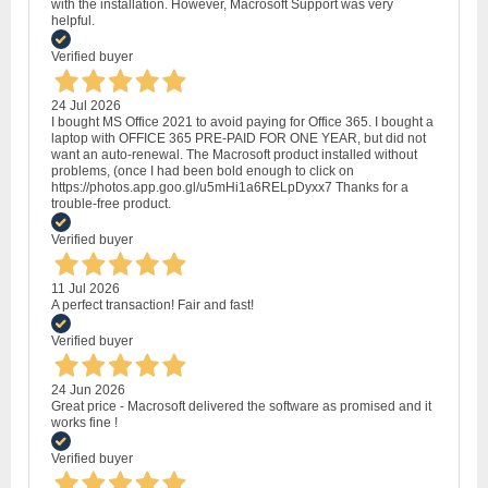
with the installation. However, Macrosoft Support was very
helpful.
Verified buyer
24 Jul 2026
I bought MS Office 2021 to avoid paying for Office 365. I bought a
laptop with OFFICE 365 PRE-PAID FOR ONE YEAR, but did not
want an auto-renewal. The Macrosoft product installed without
problems, (once I had been bold enough to click on
https://photos.app.goo.gl/u5mHi1a6RELpDyxx7 Thanks for a
trouble-free product.
Verified buyer
11 Jul 2026
A perfect transaction! Fair and fast!
Verified buyer
24 Jun 2026
Great price - Macrosoft delivered the software as promised and it
works fine !
Verified buyer