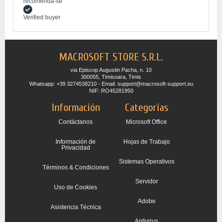
recomenda-se
Verified buyer
MACROSOFT STORE S.R.L.
via Episcop Augustin Pacha, n. 10
300055, Timisoara, Timis
Whatsapp: +39 3274538210 - Email: support@macrosoft-support.eu
NIF: RO45281950
Información
Categorías
Contáctanos
Microsoft Office
Información de
Hojas de Trabajo
Privacidad
Sistemas Operativos
Términos & Condiciones
Servidor
Uso de Cookies
Adobe
Asistencia Técnica
Antivirus