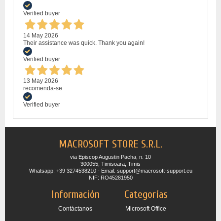
Verified buyer
14 May 2026
Their assistance was quick. Thank you again!
Verified buyer
13 May 2026
recomenda-se
Verified buyer
MACROSOFT STORE S.R.L.
via Episcop Augustin Pacha, n. 10
300055, Timisoara, Timis
Whatsapp: +39 3274538210 - Email: support@macrosoft-support.eu
NIF: RO45281950
Información
Categorías
Contáctanos
Microsoft Office