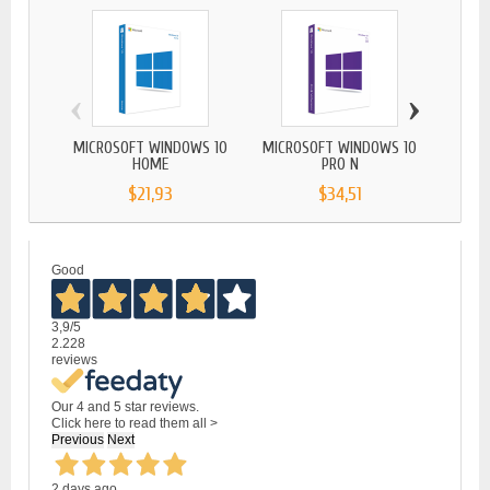
‹
›
MICROSOFT WINDOWS 10
MICROSOFT WINDOWS 10
MICR
HOME
PRO N
$21,93
$34,51
Good
3,9
/5
2.228
reviews
Our 4 and 5 star reviews.
Click here to read them all >
Previous
Next
2 days ago