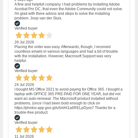
A fine and helpfull company. I had problems by installing Adobe
Acrobat Pro DC, that even the Adobe Community could not solve.
I'm glad with there advice and steps to solve the installing
problem. Joop van der Sluis.
Verified buyer
28 Jul 2026
Placing the order was easy. Afterwards, though, I received
countless emails in various languages and had a bit of trouble
with the installation. However, Macrosoft Support was very
helpful.
Verified buyer
24 Jul 2026
I bought MS Office 2021 to avoid paying for Office 365. I bought a
laptop with OFFICE 365 PRE-PAID FOR ONE YEAR, but did not
want an auto-renewal. The Macrosoft product installed without
problems, (once I had been bold enough to click on
https://photos.app.goo.gl/u5mHi1a6RELpDyxx7 Thanks for a
trouble-free product.
Verified buyer
11 Jul 2026