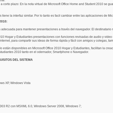
nte.
a corto plazo: En la nota virtual de Microsoft Office Home and Student 2010 se 
ene la interfaz similar. Por lo tanto es facil cambiar entre las aplicaciones de Mi
2010:
 adecuada para mantener presentaciones a través del navegador. El destinatario n
2010 Hogar y Estudiantes presentaciones con funciones revisadas de audio y video
nternet, para compartir sus ideas de forma rápida y fácil con amigos y colegas, t
 están disponibles en Microsoft Office 2010 Hogar y Estudiantes, facilitan la crea
 Estudiantes 2010 tanto en el odernador, Smartphone o Navegador.
UISITOS DEL SISTEMA
ows XP, Windows Vista
003 R2 con MSXML 6.0, Windows Server 2008, Windows 7;