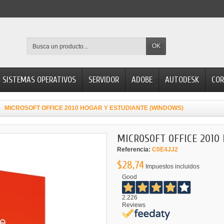
OK
SISTEMAS OPERATIVOS
SERVIDOR
ADOBE
AUTODESK
COR
MICROSOFT OFFICE 2010 HOGAR Y ESTUDIANTE (WINDOWS)
MICROSOFT OFFICE 2010
Referencia:
C0E4JJ2
$28,74
Impuestos incluidos
Good
2.226
Reviews