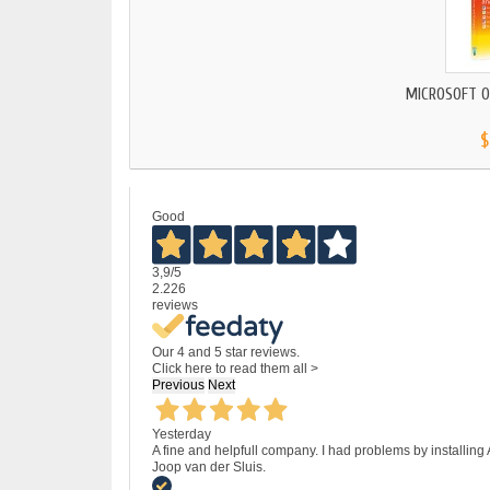
MICROSOFT O
$
Good
3,9
/5
2.226
reviews
Our 4 and 5 star reviews.
Click here to read them all >
Previous
Next
Yesterday
A fine and helpfull company. I had problems by installing
Joop van der Sluis.