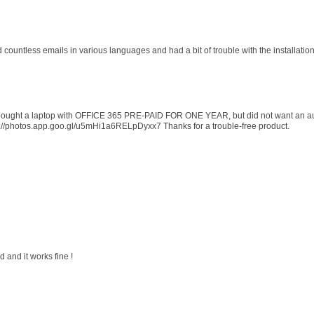
d countless emails in various languages and had a bit of trouble with the installati
 I bought a laptop with OFFICE 365 PRE-PAID FOR ONE YEAR, but did not want an au
s://photos.app.goo.gl/u5mHi1a6RELpDyxx7 Thanks for a trouble-free product.
 and it works fine !