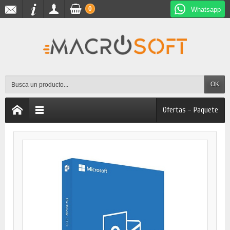
0
Whatsapp
OK
Ofertas - Paquete