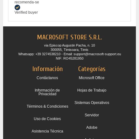
recomenda-se
Verified buyer
MACROSOFT STORE S.R.L.
via Episcop Augustin Pacha, n. 10
300055, Timisoara, Timis
Whatsapp: +39 3274538210 - Email: support@macrosoft-support.eu
NIF: RO45281950
Información
Categorías
Contáctanos
Microsoft Office
Información de
Hojas de Trabajo
Privacidad
Sistemas Operativos
Términos & Condiciones
Servidor
Uso de Cookies
Adobe
Asistencia Técnica