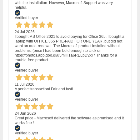
with the installation. However, Macrosoft Support was very
helpful.
Verified buyer
24 Jul 2026
I bought MS Office 2021 to avoid paying for Office 365. I bought a
laptop with OFFICE 365 PRE-PAID FOR ONE YEAR, but did not
want an auto-renewal. The Macrosoft product installed without
problems, (once I had been bold enough to click on
https://photos.app.goo.gl/u5mHi1a6RELpDyxx7 Thanks for a
trouble-free product.
Verified buyer
11 Jul 2026
A perfect transaction! Fair and fast!
Verified buyer
24 Jun 2026
Great price - Macrosoft delivered the software as promised and it
works fine !
Verified buyer