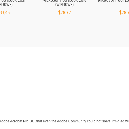
 OUTLOOK 2021
MICROSOFT OUTLOOK 2016
MICROSOFT OUTLO
INDOWS)
(WINDOWS)
33,45
$28,72
$28,
 Adobe Acrobat Pro DC, that even the Adobe Community could not solve. I'm glad wit