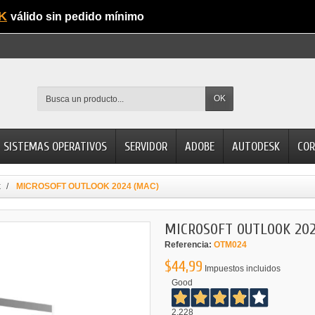
K
válido sin pedido mínimo
OK
SISTEMAS OPERATIVOS
SERVIDOR
ADOBE
AUTODESK
COR
k
MICROSOFT OUTLOOK 2024 (MAC)
MICROSOFT OUTLOOK 202
Referencia:
OTM024
$44,99
Impuestos incluidos
Good
2.228