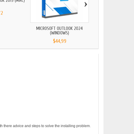
›
OK 2019 (MAC)
MICROSOFT OUTLOOK 2
72
$33,45
MICROSOFT OUTLOOK 2024
(WINDOWS)
$44,99
h there advice and steps to solve the installing problem.