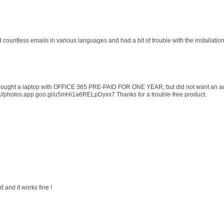
d countless emails in various languages and had a bit of trouble with the installati
 I bought a laptop with OFFICE 365 PRE-PAID FOR ONE YEAR, but did not want an au
s://photos.app.goo.gl/u5mHi1a6RELpDyxx7 Thanks for a trouble-free product.
 and it works fine !