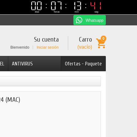
00
00
07
07
13
13
41
40
40
41
dias
horas
min
seg
Whatsapp
Su cuenta
Carro
0
(vacío)
Bienvenido
Iniciar sesión
EL
ANTIVIRUS
Ofertas - Paquete
4 (MAC)