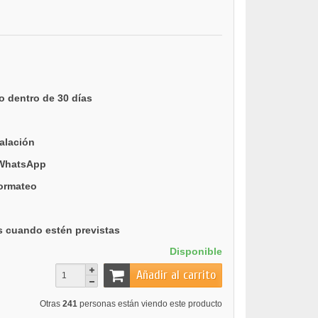
o dentro de 30 días
talación
 WhatsApp
formateo
s cuando estén previstas
Disponible
Añadir al carrito
Otras
241
personas están viendo este producto