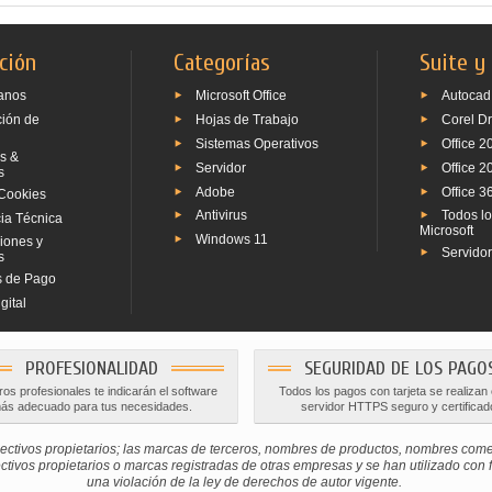
ción
Categorías
Suite y
anos
Microsoft Office
Autocad
ción de
Hojas de Trabajo
Corel D
Sistemas Operativos
Office 2
s &
Servidor
Office 2
s
Adobe
Office 3
Cookies
Antivirus
Todos l
ia Técnica
Microsoft
Windows 11
iones y
Servido
s
 de Pago
gital
PROFESIONALIDAD
SEGURIDAD DE LOS PAGO
os profesionales te indicarán el software
Todos los pagos con tarjeta se realizan
ás adecuado para tus necesidades.
servidor HTTPS seguro y certificad
ctivos propietarios; las marcas de terceros, nombres de productos, nombres com
os propietarios o marcas registradas de otras empresas y se han utilizado con fine
una violación de la ley de derechos de autor vigente.