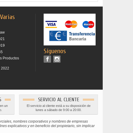
 Varias
raw
021
019
Síguenos
65
os Productos
r 2022
S
SERVICIO AL CLIENTE
 en un
El servicio al cliente está a su disposición de
o.
lunes a sábado de 9:00 a 20:00.
erciales, nombres corporativos y nombres de empresas
s explicativos y en beneficio del propietario, sin implicar