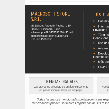
MACROSOFT STORE
Informa
S.R.L.
Contáct
via Episcop Augustin Pacha, n. 10
Informa
300055, Timisoara, Timis
Privacidad
Whatsapp: +39 3274538210 - Email:
Término
support@macrosoft-support.eu
Condicione
NIF: RO45281950
Uso de 
Asistenc
Devoluc
Reembolso
Métodos
Envío Di
LICENCIAS DIGITALES
Las claves de producto se envían digitalmente
Nuestr
en pocos minutos después del pago.
m
Todas las marcas mencionadas pertenecen a sus respe
mencionados pueden ser marcas registradas de sus respectiv