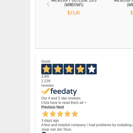
‹
MICROSOFT OUTLOOK 2019
MICROSOFT
(WINDOWS)
(W
$33,45
$
Good
3,9
/5
2.228
reviews
Our 4 and 5 star reviews.
Click here to read them all >
Previous
Next
3 days ago
A fine and helpfull company. I had problems by installing
Joop van der Sluis.