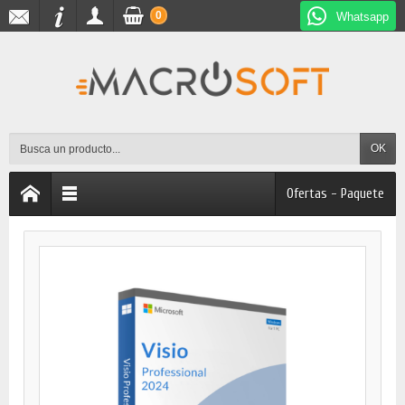
0
Whatsapp
OK
Ofertas - Paquete