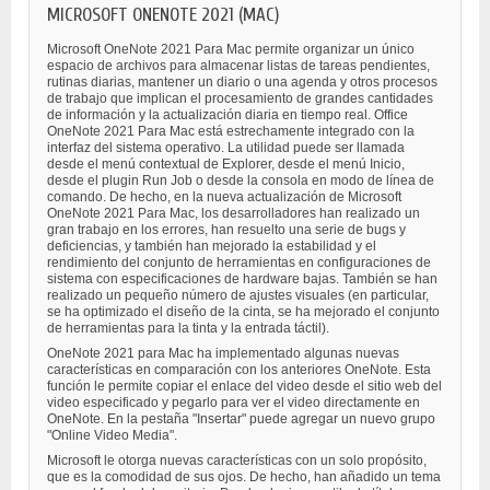
MICROSOFT ONENOTE 2021 (MAC)
Microsoft OneNote 2021 Para Mac permite organizar un único
espacio de archivos para almacenar listas de tareas pendientes,
rutinas diarias, mantener un diario o una agenda y otros procesos
de trabajo que implican el procesamiento de grandes cantidades
de información y la actualización diaria en tiempo real. Office
OneNote 2021 Para Mac está estrechamente integrado con la
interfaz del sistema operativo. La utilidad puede ser llamada
desde el menú contextual de Explorer, desde el menú Inicio,
desde el plugin Run Job o desde la consola en modo de línea de
comando. De hecho, en la nueva actualización de Microsoft
OneNote 2021 Para Mac, los desarrolladores han realizado un
gran trabajo en los errores, han resuelto una serie de bugs y
deficiencias, y también han mejorado la estabilidad y el
rendimiento del conjunto de herramientas en configuraciones de
sistema con especificaciones de hardware bajas. También se han
realizado un pequeño número de ajustes visuales (en particular,
se ha optimizado el diseño de la cinta, se ha mejorado el conjunto
de herramientas para la tinta y la entrada táctil).
OneNote 2021 para Mac ha implementado algunas nuevas
características en comparación con los anteriores OneNote. Esta
función le permite copiar el enlace del video desde el sitio web del
video especificado y pegarlo para ver el video directamente en
OneNote. En la pestaña "Insertar" puede agregar un nuevo grupo
"Online Video Media".
Microsoft le otorga nuevas características con un solo propósito,
que es la comodidad de sus ojos. De hecho, han añadido un tema