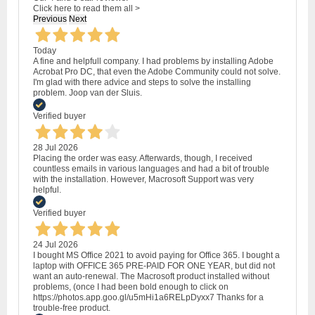
Click here to read them all >
Previous
Next
Today
A fine and helpfull company. I had problems by installing Adobe
Acrobat Pro DC, that even the Adobe Community could not solve.
I'm glad with there advice and steps to solve the installing
problem. Joop van der Sluis.
Verified buyer
28 Jul 2026
Placing the order was easy. Afterwards, though, I received
countless emails in various languages and had a bit of trouble
with the installation. However, Macrosoft Support was very
helpful.
Verified buyer
24 Jul 2026
I bought MS Office 2021 to avoid paying for Office 365. I bought a
laptop with OFFICE 365 PRE-PAID FOR ONE YEAR, but did not
want an auto-renewal. The Macrosoft product installed without
problems, (once I had been bold enough to click on
https://photos.app.goo.gl/u5mHi1a6RELpDyxx7 Thanks for a
trouble-free product.