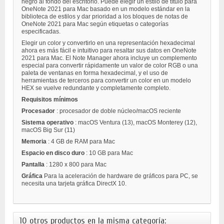
negro al fondo del escritorio. Puede elegir un estilo de título para
OneNote 2021 para Mac basado en un modelo estándar en la
biblioteca de estilos y dar prioridad a los bloques de notas de
OneNote 2021 para Mac según etiquetas o categorías
especificadas.
Elegir un color y convertirlo en una representación hexadecimal
ahora es más fácil e intuitivo para resaltar sus datos en OneNote
2021 para Mac. El Note Manager ahora incluye un complemento
especial para convertir rápidamente un valor de color RGB o una
paleta de ventanas en forma hexadecimal, y el uso de
herramientas de terceros para convertir un color en un modelo
HEX se vuelve redundante y completamente completo.
Requisitos mínimos
Procesador
: procesador de doble núcleo/macOS reciente
Sistema operativo
: macOS Ventura (13), macOS Monterey (12),
macOS Big Sur (11)
Memoria
: 4 GB de RAM para Mac
Espacio en disco duro
: 10 GB para Mac
Pantalla
: 1280 x 800 para Mac
Gráfica
Para la aceleración de hardware de gráficos para PC, se
necesita una tarjeta gráfica DirectX 10.
10 otros productos en la misma categoría: