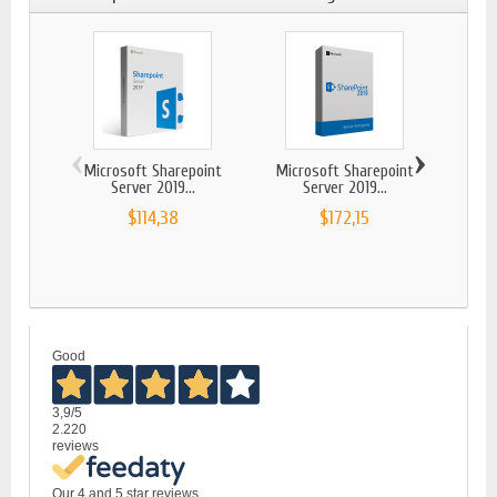
‹
›
Microsoft Sharepoint
Microsoft Sharepoint
MICRO
Server 2019...
Server 2019...
$114,38
$172,15
Good
3,9
/5
2.220
reviews
Our 4 and 5 star reviews.