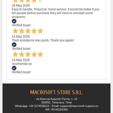
26 May 2026
Easy to handle. Prduct ok. Good service. It would be better if you
tell people before purchase they will have to uninstall some
programs.
Verified buyer
14 May 2026
Their assistance was quick. Thank you again!
Verified buyer
13 May 2026
recomenda-se
Verified buyer
MACROSOFT STORE S.R.L.
via Episcop Augustin Pacha, n. 10
300055, Timisoara, Timis
Whatsapp: +39 3274538210 - Email: support@macrosoft-support.eu
NIF: RO45281950