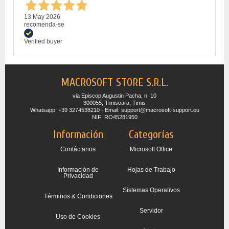
13 May 2026
recomenda-se
Verified buyer
MACROSOFT STORE S.R.L.
via Episcop Augustin Pacha, n. 10
300055, Timisoara, Timis
Whatsapp: +39 3274538210 - Email: support@macrosoft-support.eu
NIF: RO45281950
Información
Categorías
Contáctanos
Microsoft Office
Información de
Hojas de Trabajo
Privacidad
Sistemas Operativos
Términos & Condiciones
Servidor
Uso de Cookies