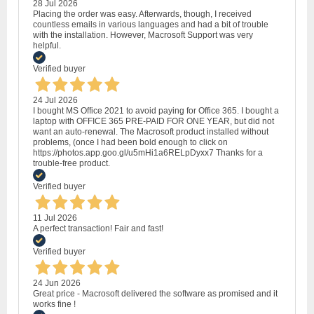
28 Jul 2026
Placing the order was easy. Afterwards, though, I received
countless emails in various languages and had a bit of trouble
with the installation. However, Macrosoft Support was very
helpful.
Verified buyer
24 Jul 2026
I bought MS Office 2021 to avoid paying for Office 365. I bought a
laptop with OFFICE 365 PRE-PAID FOR ONE YEAR, but did not
want an auto-renewal. The Macrosoft product installed without
problems, (once I had been bold enough to click on
https://photos.app.goo.gl/u5mHi1a6RELpDyxx7 Thanks for a
trouble-free product.
Verified buyer
11 Jul 2026
A perfect transaction! Fair and fast!
Verified buyer
24 Jun 2026
Great price - Macrosoft delivered the software as promised and it
works fine !