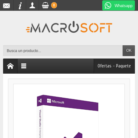
0
Whatsapp
OK
Ofertas - Paquete