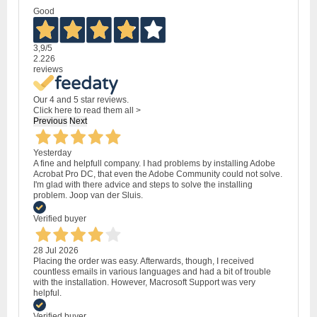
Good
3,9
/5
2.226
reviews
Our 4 and 5 star reviews.
Click here to read them all >
Previous
Next
Yesterday
A fine and helpfull company. I had problems by installing Adobe
Acrobat Pro DC, that even the Adobe Community could not solve.
I'm glad with there advice and steps to solve the installing
problem. Joop van der Sluis.
Verified buyer
28 Jul 2026
Placing the order was easy. Afterwards, though, I received
countless emails in various languages and had a bit of trouble
with the installation. However, Macrosoft Support was very
helpful.
Verified buyer