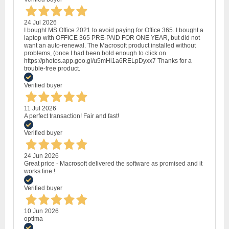
24 Jul 2026
I bought MS Office 2021 to avoid paying for Office 365. I bought a
laptop with OFFICE 365 PRE-PAID FOR ONE YEAR, but did not
want an auto-renewal. The Macrosoft product installed without
problems, (once I had been bold enough to click on
https://photos.app.goo.gl/u5mHi1a6RELpDyxx7 Thanks for a
trouble-free product.
Verified buyer
11 Jul 2026
A perfect transaction! Fair and fast!
Verified buyer
24 Jun 2026
Great price - Macrosoft delivered the software as promised and it
works fine !
Verified buyer
10 Jun 2026
optima