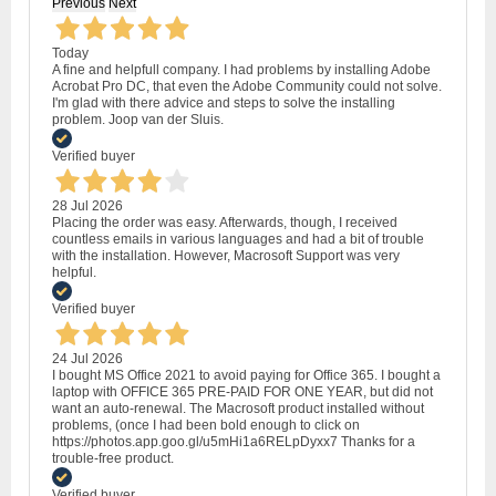
Previous
Next
Today
A fine and helpfull company. I had problems by installing Adobe
Acrobat Pro DC, that even the Adobe Community could not solve.
I'm glad with there advice and steps to solve the installing
problem. Joop van der Sluis.
Verified buyer
28 Jul 2026
Placing the order was easy. Afterwards, though, I received
countless emails in various languages and had a bit of trouble
with the installation. However, Macrosoft Support was very
helpful.
Verified buyer
24 Jul 2026
I bought MS Office 2021 to avoid paying for Office 365. I bought a
laptop with OFFICE 365 PRE-PAID FOR ONE YEAR, but did not
want an auto-renewal. The Macrosoft product installed without
problems, (once I had been bold enough to click on
https://photos.app.goo.gl/u5mHi1a6RELpDyxx7 Thanks for a
trouble-free product.
Verified buyer