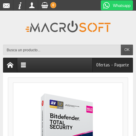
0
Whatsapp
OK
Ofertas - Paquete