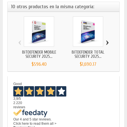
10 otros productos en la misma categoría:
‹
›
BITDEFENDER MOBILE
BITDEFENDER TOTAL
BIT
SECURITY 2025...
SECURITY 2025...
$596.40
$1,690.17
Good
3,9
/5
2.220
reviews
Our 4 and 5 star reviews.
Click here to read them all >