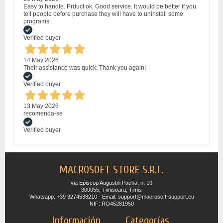
Easy to handle. Prduct ok. Good service. It would be better if you
tell people before purchase they will have to uninstall some
programs.
Verified buyer
14 May 2026
Their assistance was quick. Thank you again!
Verified buyer
13 May 2026
recomenda-se
Verified buyer
MACROSOFT STORE S.R.L.
via Episcop Augustin Pacha, n. 10
300055, Timisoara, Timis
Whatsapp: +39 3274538210 - Email: support@macrosoft-support.eu
NIF: RO45281950
Información
Categorías