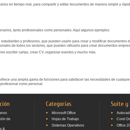
arios en tiempo real, para compartir y editar documentos de manera simple y rápid
enarios, tanto profesionales como personales. Aquí algunos ejemplos:
 estudiantes y profesores, que pueden usarlo para crear y modificar documentos d
onales de todos los sectores, que pueden utilizarlo para crear documentos empres
omo escribir cartas, crear CV, organizar eventos y mucho más.
e ofrece una amplia gama de funciones para satisfacer las necesidades de cualquie
l profesional como personal.
ción
Categorías
Suite y
anos
Microsoft Office
Autocad
ción de
Hojas de Trabajo
Corel D
Sistemas Operativos
Office 2
s &