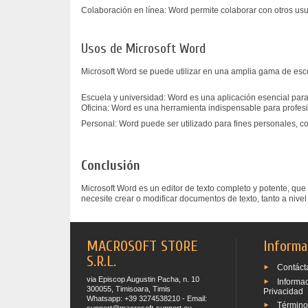
Colaboración en línea: Word permite colaborar con otros usu
Usos de Microsoft Word
Microsoft Word se puede utilizar en una amplia gama de esc
Escuela y universidad: Word es una aplicación esencial para
Oficina: Word es una herramienta indispensable para profesi
Personal: Word puede ser utilizado para fines personales, c
Conclusión
Microsoft Word es un editor de texto completo y potente, qu
necesite crear o modificar documentos de texto, tanto a nive
MACROSOFT STORE
Informa
S.R.L.
Contáct
via Episcop Augustin Pacha, n. 10
Informa
300055, Timisoara, Timis
Privacidad
Whatsapp: +39 3274538210 - Email:
Término