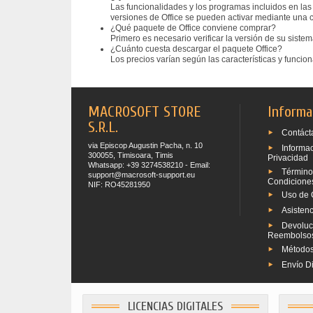
Las funcionalidades y los programas incluidos en las
versiones de Office se pueden activar mediante una 
¿Qué paquete de Office conviene comprar?
Primero es necesario verificar la versión de su siste
¿Cuánto cuesta descargar el paquete Office?
Los precios varían según las características y funcio
MACROSOFT STORE
Informa
S.R.L.
Contáct
via Episcop Augustin Pacha, n. 10
Informa
300055, Timisoara, Timis
Privacidad
Whatsapp: +39 3274538210 - Email:
Término
support@macrosoft-support.eu
Condicione
NIF: RO45281950
Uso de 
Asistenc
Devoluc
Reembolso
Métodos
Envío Di
LICENCIAS DIGITALES