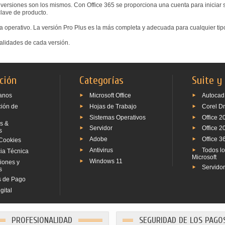
 versiones son los mismos. Con Office 365 se proporciona una cuenta para iniciar
clave de producto.
ma operativo. La versión Pro Plus es la más completa y adecuada para cualquier tip
nalidades de cada versión.
ción
Categorías
Suite y
anos
Microsoft Office
Autocad
ción de
Hojas de Trabajo
Corel D
Sistemas Operativos
Office 2
s &
Servidor
Office 2
s
Adobe
Office 3
Cookies
Antivirus
Todos l
ia Técnica
Microsoft
Windows 11
iones y
Servido
s
 de Pago
gital
PROFESIONALIDAD
SEGURIDAD DE LOS PAGO