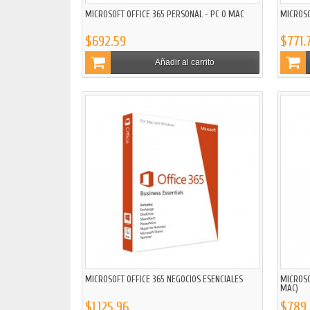
MICROSOFT OFFICE 365 PERSONAL - PC O MAC
MICROSO
$692.59
$771.
Añadir al carrito
MICROSOFT OFFICE 365 NEGOCIOS ESENCIALES
MICROSO
MAC)
$1,125.96
$789.