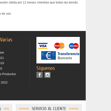
 sesión válida por 12 meses, mientras que todas las demás
o de uso.
 Varias
raw
021
019
Síguenos
65
os Productos
r 2022
S
SERVICIO AL CLIENTE