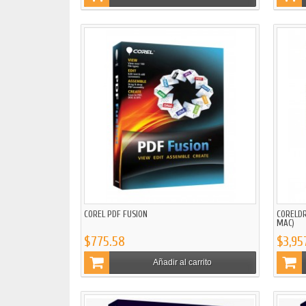
COREL PDF FUSION
CORELDR
MAC)
$775.58
$3,95
Añadir al carrito