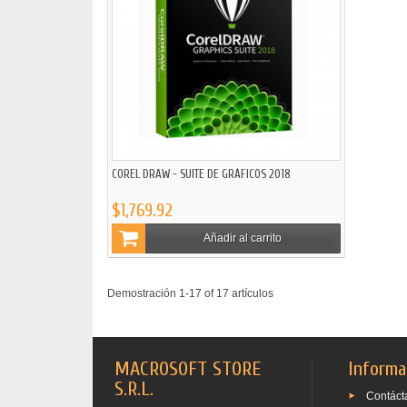
COREL DRAW - SUITE DE GRÁFICOS 2018
$1,769.92
Añadir al carrito
Demostración 1-17 of 17 artículos
MACROSOFT STORE
Informa
S.R.L.
Contáct