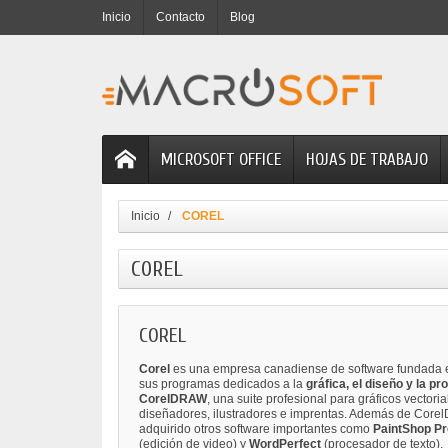
Inicio
Contacto
Blog
MICROSOFT OFFICE
HOJAS DE TRABAJO
Inicio
COREL
COREL
COREL
Corel
es una empresa canadiense de software fundada e
sus programas dedicados a la
gráfica, el diseño y la pr
CorelDRAW
, una suite profesional para gráficos vectoria
diseñadores, ilustradores e imprentas. Además de Core
adquirido otros software importantes como
PaintShop Pr
(edición de video) y
WordPerfect
(procesador de texto).