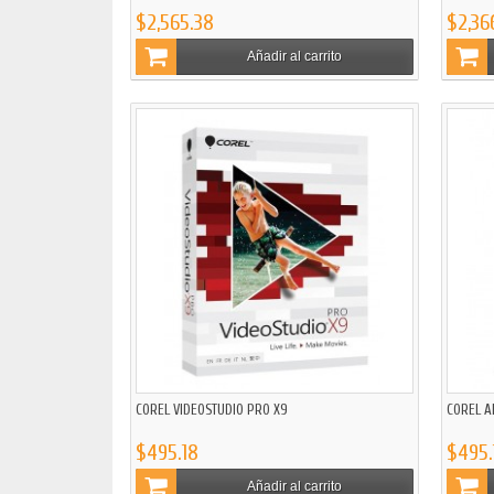
$2,565.38
$2,36
Añadir al carrito
COREL VIDEOSTUDIO PRO X9
COREL A
$495.18
$495.
Añadir al carrito