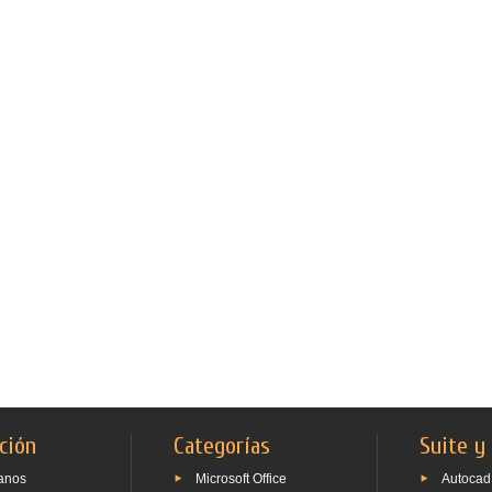
ción
Categorías
Suite y
anos
Microsoft Office
Autocad