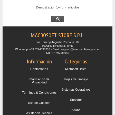
Demostración 1-4 of 4 artículos
MACROSOFT STORE S.R.L.
via Episcop Augustin Pacha, n. 10
300055, Timisoara, Timis
Whatsapp: +39 3274538210 - Email: support@macrosoft-support.eu
NIF: RO45281950
Información
Categorías
Contáctanos
Microsoft Office
Información de
Hojas de Trabajo
Privacidad
Sistemas Operativos
Términos & Condiciones
Servidor
Uso de Cookies
Adobe
Asistencia Técnica