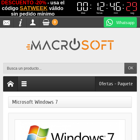
DESCUENTO -20%
- usa el
00
00
12
12
46
46
29
29
SATWEEK
código
válido
sin pedido mínimo
dias
horas
min
seg
0
Whatsapp
OK
Ofertas - Paquete
Microsoft Windows 7