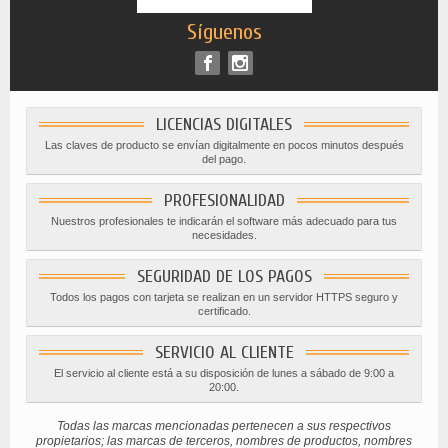
Síguenos
LICENCIAS DIGITALES
Las claves de producto se envían digitalmente en pocos minutos después
del pago.
PROFESIONALIDAD
Nuestros profesionales te indicarán el software más adecuado para tus
necesidades.
SEGURIDAD DE LOS PAGOS
Todos los pagos con tarjeta se realizan en un servidor HTTPS seguro y
certificado.
SERVICIO AL CLIENTE
El servicio al cliente está a su disposición de lunes a sábado de 9:00 a
20:00.
Todas las marcas mencionadas pertenecen a sus respectivos
propietarios; las marcas de terceros, nombres de productos, nombres