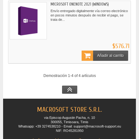
MICROSOFT ONENOTE 2021 (WINDOWS)
Envío entregado digitalmente vía correo electrónico
en pocos minutos después de recibir el pago, se
trata de...
$576.71
Añadir al carrito
Demostración 1-4 of 4 artículos
MACROSOFT STORE S.R.L.
via Episcop Augustin Pacha, n. 10
300055, Timisoara, Timis
Whatsapp: +39 3274538210 - Email: support@macrosoft-support.eu
NIF: RO45281950