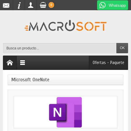
0
Whatsapp
OK
Ofertas - Paquete
Microsoft OneNote