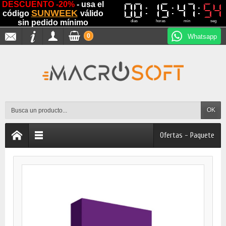
DESCUENTO -20%
- usa el
00
00
15
15
47
47
54
54
SUNWEEK
código
válido
sin pedido mínimo
dias
horas
min
seg
0
Whatsapp
OK
Ofertas - Paquete