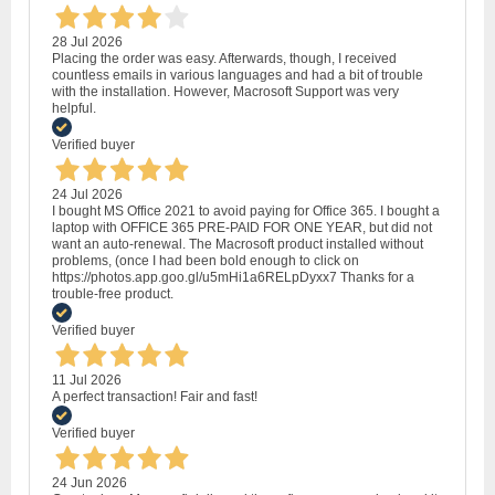
28 Jul 2026
Placing the order was easy. Afterwards, though, I received
countless emails in various languages and had a bit of trouble
with the installation. However, Macrosoft Support was very
helpful.
Verified buyer
24 Jul 2026
I bought MS Office 2021 to avoid paying for Office 365. I bought a
laptop with OFFICE 365 PRE-PAID FOR ONE YEAR, but did not
want an auto-renewal. The Macrosoft product installed without
problems, (once I had been bold enough to click on
https://photos.app.goo.gl/u5mHi1a6RELpDyxx7 Thanks for a
trouble-free product.
Verified buyer
11 Jul 2026
A perfect transaction! Fair and fast!
Verified buyer
24 Jun 2026