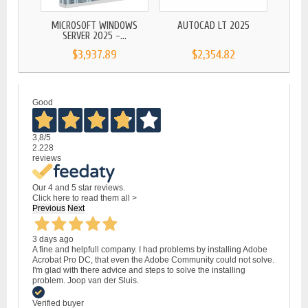
MICROSOFT WINDOWS
AUTOCAD LT 2025
MICRO
SERVER 2025 -...
$3,937.89
$2,354.82
Good
3,8
/5
2.228
reviews
Our 4 and 5 star reviews.
Click here to read them all >
Previous
Next
3 days ago
A fine and helpfull company. I had problems by installing Adobe
Acrobat Pro DC, that even the Adobe Community could not solve.
I'm glad with there advice and steps to solve the installing
problem. Joop van der Sluis.
Verified buyer