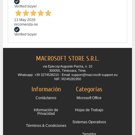
Verified buyer
13 May 2026
recomenda-se
Verified buyer
MACROSOFT STORE S.R.L.
via Episcop Augustin Pacha, n. 10
300055, Timisoara, Timis
Whatsapp: +39 3274538210 - Email: support@macrosoft-support.eu
NIF: RO45281950
Información
Categorías
Contáctanos
Microsoft Office
Información de
Hojas de Trabajo
Privacidad
Sistemas Operativos
Términos & Condiciones
Servidor