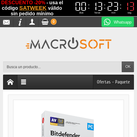
DESCUENTO -20%
- usa el
00
00
13
13
23
23
13
13
SATWEEK
código
válido
sin pedido mínimo
dias
horas
min
seg
0
Whatsapp
OK
Ofertas - Paquete