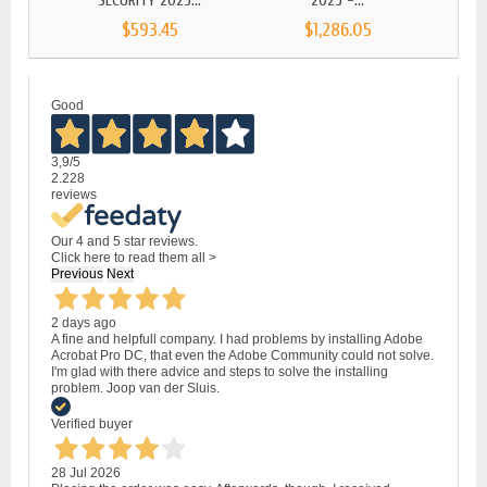
SECURITY 2025...
2025 -...
$593.45
$1,286.05
Good
3,9
/5
2.228
reviews
Our 4 and 5 star reviews.
Click here to read them all >
Previous
Next
2 days ago
A fine and helpfull company. I had problems by installing Adobe
Acrobat Pro DC, that even the Adobe Community could not solve.
I'm glad with there advice and steps to solve the installing
problem. Joop van der Sluis.
Verified buyer
28 Jul 2026