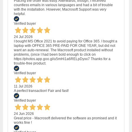
Placing the order was easy. Afterwards, though, I received
countless emails in various languages and had a bit of trouble
with the installation. However, Macrosoft Support was very
helpful.
Verified buyer
24 Jul 2026
I bought MS Office 2021 to avoid paying for Office 365. I bought a
laptop with OFFICE 365 PRE-PAID FOR ONE YEAR, but did not
want an auto-renewal. The Macrosoft product installed without
problems, (once I had been bold enough to click on
https://photos.app.goo.gl/u5mHi1a6RELpDyxx7 Thanks for a
trouble-free product.
Verified buyer
11 Jul 2026
A perfect transaction! Fair and fast!
Verified buyer
24 Jun 2026
Great price - Macrosoft delivered the software as promised and it
works fine !