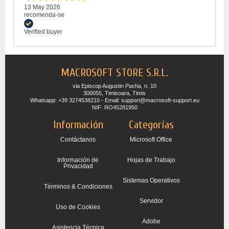
13 May 2026
recomenda-se
Verified buyer
MACROSOFT STORE S.R.L.
via Episcop Augustin Pacha, n. 10
300055, Timisoara, Timis
Whatsapp: +39 3274538210 - Email: support@macrosoft-support.eu
NIF: RO45281950
Información
Categorías
Contáctanos
Microsoft Office
Información de
Hojas de Trabajo
Privacidad
Sistemas Operativos
Términos & Condiciones
Servidor
Uso de Cookies
Adobe
Asistencia Técnica