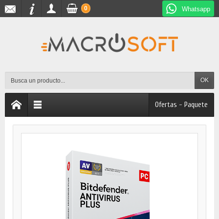
0
Whatsapp
OK
Ofertas - Paquete