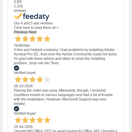
3,9
/5
2.220
reviews
Our 4 and 5 star reviews.
Click here to read them all >
Previous
Next
Yesterday
A fine and helpfull company. I had problems by installing Adobe
Acrobat Pro DC, that even the Adobe Community could not solve.
I'm glad with there advice and steps to solve the installing
problem. Joop van der Sluis.
Verified buyer
28 Jul 2026
Placing the order was easy. Afterwards, though, I received
countless emails in various languages and had a bit of trouble
with the installation. However, Macrosoft Support was very
helpful.
Verified buyer
24 Jul 2026
I bought MS Office 2021 to avoid paying for Office 365. I bought a