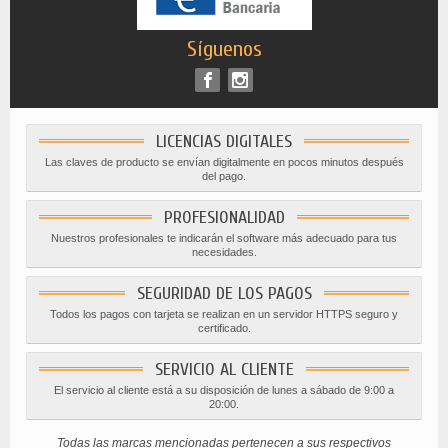
Síguenos
LICENCIAS DIGITALES
Las claves de producto se envían digitalmente en pocos minutos después
del pago.
PROFESIONALIDAD
Nuestros profesionales te indicarán el software más adecuado para tus
necesidades.
SEGURIDAD DE LOS PAGOS
Todos los pagos con tarjeta se realizan en un servidor HTTPS seguro y
certificado.
SERVICIO AL CLIENTE
El servicio al cliente está a su disposición de lunes a sábado de 9:00 a
20:00.
Todas las marcas mencionadas pertenecen a sus respectivos