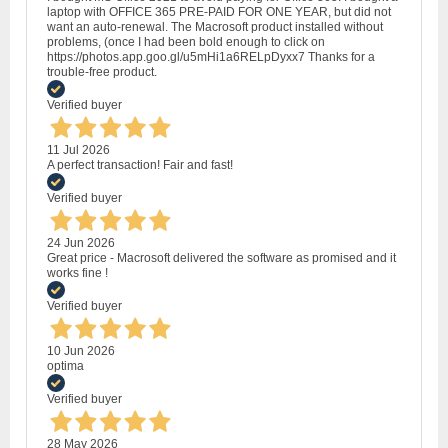
laptop with OFFICE 365 PRE-PAID FOR ONE YEAR, but did not
want an auto-renewal. The Macrosoft product installed without
problems, (once I had been bold enough to click on
https://photos.app.goo.gl/u5mHi1a6RELpDyxx7 Thanks for a
trouble-free product.
Verified buyer
11 Jul 2026
A perfect transaction! Fair and fast!
Verified buyer
24 Jun 2026
Great price - Macrosoft delivered the software as promised and it
works fine !
Verified buyer
10 Jun 2026
optima
Verified buyer
28 May 2026