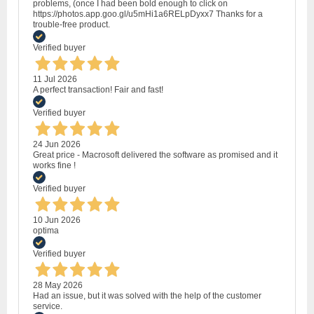
problems, (once I had been bold enough to click on
https://photos.app.goo.gl/u5mHi1a6RELpDyxx7 Thanks for a
trouble-free product.
Verified buyer
11 Jul 2026
A perfect transaction! Fair and fast!
Verified buyer
24 Jun 2026
Great price - Macrosoft delivered the software as promised and it
works fine !
Verified buyer
10 Jun 2026
optima
Verified buyer
28 May 2026
Had an issue, but it was solved with the help of the customer
service.