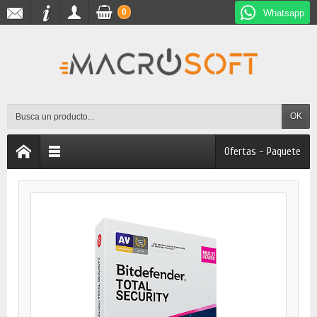
0
Whatsapp
OK
Ofertas - Paquete