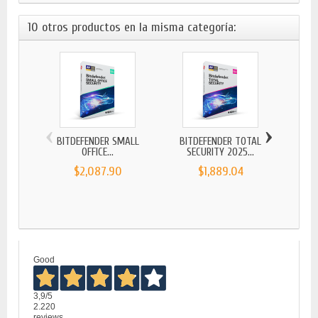
10 otros productos en la misma categoría:
‹
›
BITDEFENDER SMALL
BITDEFENDER TOTAL
BIT
OFFICE...
SECURITY 2025...
SE
$2,087.90
$1,889.04
Good
3,9
/5
2.220
reviews