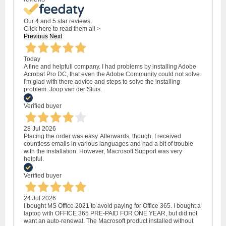
Our 4 and 5 star reviews.
Click here to read them all >
Previous
Next
Today
A fine and helpfull company. I had problems by installing Adobe
Acrobat Pro DC, that even the Adobe Community could not solve.
I'm glad with there advice and steps to solve the installing
problem. Joop van der Sluis.
Verified buyer
28 Jul 2026
Placing the order was easy. Afterwards, though, I received
countless emails in various languages and had a bit of trouble
with the installation. However, Macrosoft Support was very
helpful.
Verified buyer
24 Jul 2026
I bought MS Office 2021 to avoid paying for Office 365. I bought a
laptop with OFFICE 365 PRE-PAID FOR ONE YEAR, but did not
want an auto-renewal. The Macrosoft product installed without