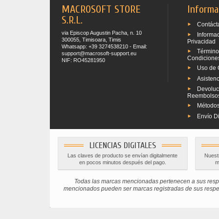
MACROSOFT STORE
Informa
S.R.L.
Contáct
via Episcop Augustin Pacha, n. 10
Informa
300055, Timisoara, Timis
Privacidad
Whatsapp: +39 3274538210 - Email:
Término
support@macrosoft-support.eu
Condicione
NIF: RO45281950
Uso de 
Asistenc
Devoluc
Reembolso
Métodos
Envío Di
LICENCIAS DIGITALES
Las claves de producto se envían digitalmente
Nuestr
en pocos minutos después del pago.
m
Todas las marcas mencionadas pertenecen a sus respe
mencionados pueden ser marcas registradas de sus respectiv