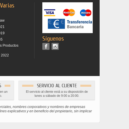
 Varias
raw
021
019
Síguenos
65
os Productos
r 2022
S
SERVICIO AL CLIENTE
 en un
El servicio al cliente está a su disposición de
o.
lunes a sábado de 9:00 a 20:00.
erciales, nombres corporativos y nombres de empresas
s explicativos y en beneficio del propietario, sin implicar