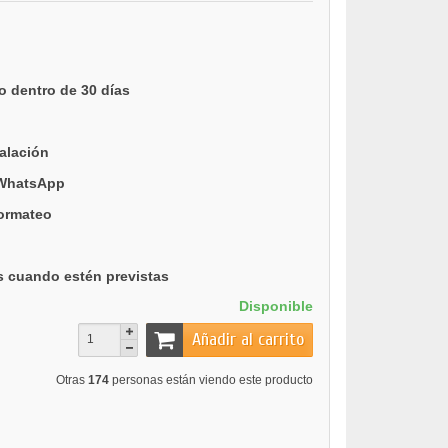
o dentro de 30 días
talación
 WhatsApp
formateo
s cuando estén previstas
Disponible
Añadir al carrito
Otras
174
personas están viendo este producto