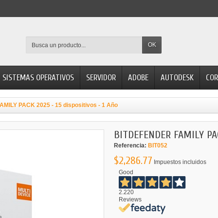
OK
SISTEMAS OPERATIVOS
SERVIDOR
ADOBE
AUTODESK
COR
ILY PACK 2025 - 15 dispositivos - 1 Año
BITDEFENDER FAMILY PACK
Referencia:
BIT052
$2,286.77
Impuestos incluidos
Good
2.220
Reviews