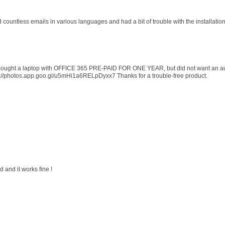
d countless emails in various languages and had a bit of trouble with the installati
 I bought a laptop with OFFICE 365 PRE-PAID FOR ONE YEAR, but did not want an au
s://photos.app.goo.gl/u5mHi1a6RELpDyxx7 Thanks for a trouble-free product.
 and it works fine !