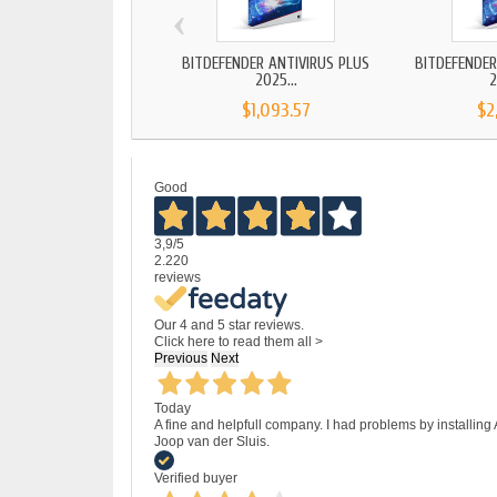
‹
BITDEFENDER ANTIVIRUS PLUS
BITDEFENDER
2025...
2
$1,093.57
$2
Good
3,9
/5
2.220
reviews
Our 4 and 5 star reviews.
Click here to read them all >
Previous
Next
Today
A fine and helpfull company. I had problems by installing
Joop van der Sluis.
Verified buyer