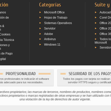
ción
Categorías
Suite y
anos
Microsoft Office
Autocad
ción de
Hojas de Trabajo
Corel D
Sistemas Operativos
Office 2
s &
Servidor
Office 2
s
Adobe
Office 3
Cookies
Antivirus
Todos l
ia Técnica
Microsoft
Windows 11
iones y
Servido
s
 de Pago
gital
PROFESIONALIDAD
SEGURIDAD DE LOS PAGO
os profesionales te indicarán el software
Todos los pagos con tarjeta se realizan
ás adecuado para tus necesidades.
servidor HTTPS seguro y certificad
ctivos propietarios; las marcas de terceros, nombres de productos, nombres com
os propietarios o marcas registradas de otras empresas y se han utilizado con fine
una violación de la ley de derechos de autor vigente.