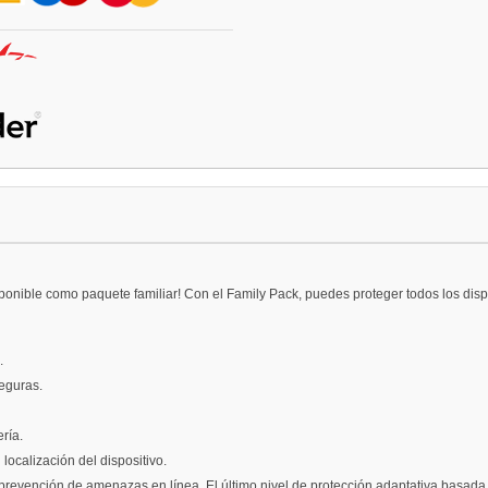
ponible como paquete familiar! Con el Family Pack, puedes proteger todos los disp
.
seguras.
ría.
 localización del dispositivo.
revención de amenazas en línea. El último nivel de protección adaptativa basada e