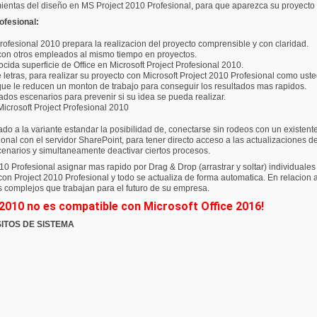
mientas del diseño en MS Project 2010 Profesional, para que aparezca su proyecto 
ofesional:
rofesional 2010 prepara la realizacion del proyecto comprensible y con claridad.
 con otros empleados al mismo tiempo en proyectos.
ocida superficie de Office en Microsoft Project Profesional 2010.
de letras, para realizar su proyecto con Microsoft Project 2010 Profesional como ust
que le reducen un monton de trabajo para conseguir los resultados mas rapidos.
dos escenarios para prevenir si su idea se pueda realizar.
icrosoft Project Profesional 2010
o a la variante estandar la posibilidad de, conectarse sin rodeos con un existente 
ional con el servidor SharePoint, para tener directo acceso a las actualizaciones 
scenarios y simultaneamente deactivar ciertos procesos.
0 Profesional asignar mas rapido por Drag & Drop (arrastrar y soltar) individual
con Project 2010 Profesional y todo se actualiza de forma automatica. En relacion
 complejos que trabajan para el futuro de su empresa.
2010 no es compatible con Microsoft Office 2016!
ITOS DE SISTEMA