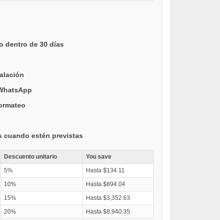
o dentro de 30 días
talación
 WhatsApp
formateo
s cuando estén previstas
Descuento unitario
You save
5%
Hasta $134.11
10%
Hasta $894.04
15%
Hasta $3,352.63
20%
Hasta $8,940.35