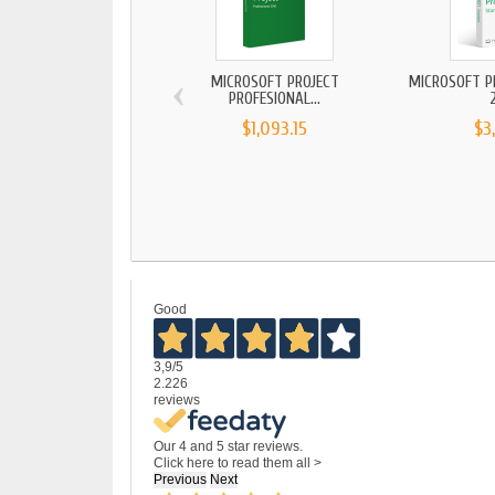
‹
MICROSOFT PROJECT
MICROSOFT P
PROFESIONAL...
2
$1,093.15
$3
Good
3,9
/5
2.226
reviews
Our 4 and 5 star reviews.
Click here to read them all >
Previous
Next