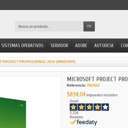
OK
SISTEMAS OPERATIVOS
SERVIDOR
ADOBE
AUTODESK
COR
 PROJECT PROFESSIONAL 2010 (WINDOWS)
MICROSOFT PROJECT PRO
Referencia:
782SGJ
$894.04
Impuestos incluidos
Good
2.226
Reviews