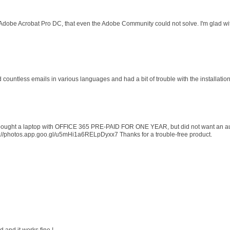
 Adobe Acrobat Pro DC, that even the Adobe Community could not solve. I'm glad wit
d countless emails in various languages and had a bit of trouble with the installati
 I bought a laptop with OFFICE 365 PRE-PAID FOR ONE YEAR, but did not want an au
s://photos.app.goo.gl/u5mHi1a6RELpDyxx7 Thanks for a trouble-free product.