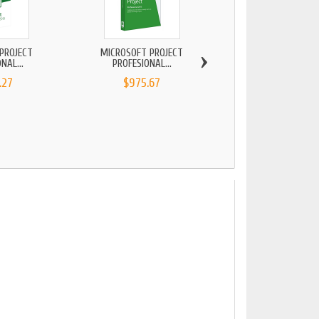
›
PROJECT
MICROSOFT PROJECT
MICROSOFT PROJECT 
NAL...
PROFESIONAL...
2010...
.27
$975.67
$794.48