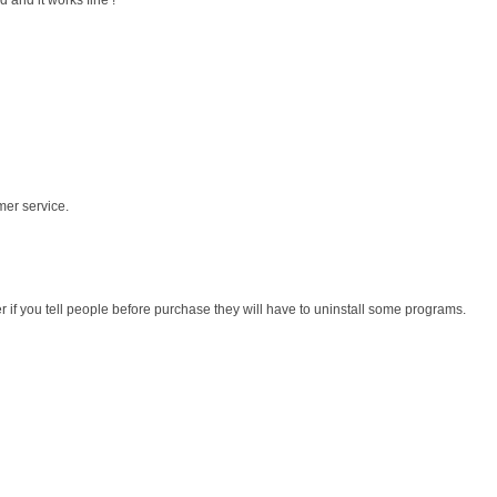
 and it works fine !
mer service.
r if you tell people before purchase they will have to uninstall some programs.