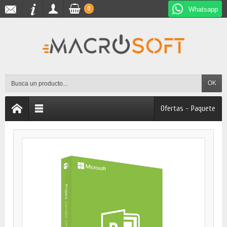
0
Whatsapp
OK
Ofertas - Paquete