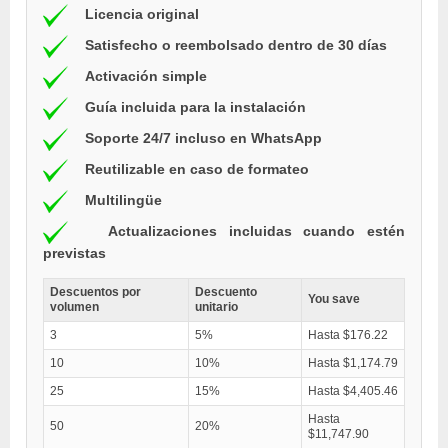
Licencia original
Satisfecho o reembolsado dentro de 30 días
Activación simple
Guía incluida para la instalación
Soporte 24/7 incluso en WhatsApp
Reutilizable en caso de formateo
Multilingüe
Actualizaciones incluidas cuando estén
previstas
Descuentos por
Descuento
You save
volumen
unitario
3
5%
Hasta $176.22
10
10%
Hasta $1,174.79
25
15%
Hasta $4,405.46
Hasta
50
20%
$11,747.90