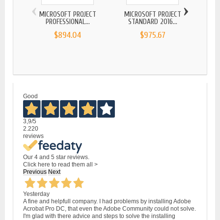
‹
›
MICROSOFT PROJECT
MICROSOFT PROJECT
MIC
PROFESSIONAL...
STANDARD 2016...
P
$894.04
$975.67
Good
3,9
/5
2.220
reviews
Our 4 and 5 star reviews.
Click here to read them all >
Previous
Next
Yesterday
A fine and helpfull company. I had problems by installing Adobe
Acrobat Pro DC, that even the Adobe Community could not solve.
I'm glad with there advice and steps to solve the installing