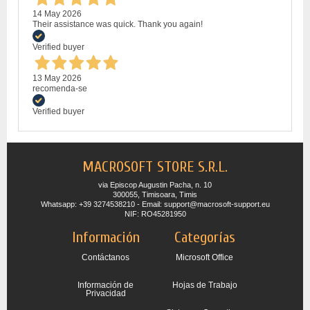
14 May 2026
Their assistance was quick. Thank you again!
Verified buyer
13 May 2026
recomenda-se
Verified buyer
MACROSOFT STORE S.R.L.
via Episcop Augustin Pacha, n. 10
300055, Timisoara, Timis
Whatsapp: +39 3274538210 - Email: support@macrosoft-support.eu
NIF: RO45281950
Información
Categorías
Contáctanos
Microsoft Office
Información de
Hojas de Trabajo
Privacidad