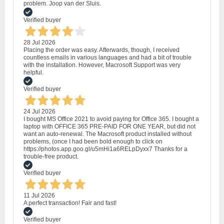
problem. Joop van der Sluis.
Verified buyer
28 Jul 2026
Placing the order was easy. Afterwards, though, I received
countless emails in various languages and had a bit of trouble
with the installation. However, Macrosoft Support was very
helpful.
Verified buyer
24 Jul 2026
I bought MS Office 2021 to avoid paying for Office 365. I bought a
laptop with OFFICE 365 PRE-PAID FOR ONE YEAR, but did not
want an auto-renewal. The Macrosoft product installed without
problems, (once I had been bold enough to click on
https://photos.app.goo.gl/u5mHi1a6RELpDyxx7 Thanks for a
trouble-free product.
Verified buyer
11 Jul 2026
A perfect transaction! Fair and fast!
Verified buyer