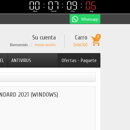
00
00
07
07
09
09
05
05
dias
horas
min
seg
Whatsapp
Su cuenta
Carro
0
(vacío)
Bienvenido
Iniciar sesión
EL
ANTIVIRUS
Ofertas - Paquete
NDARD 2021 (WINDOWS)