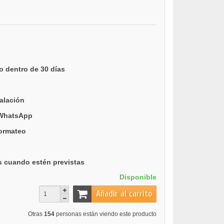
o dentro de 30 días
talación
 WhatsApp
formateo
s cuando estén previstas
Disponible
Añadir al carrito
Otras
154
personas están viendo este producto