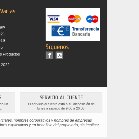
 Varias
raw
021
019
Síguenos
65
os Productos
r 2022
S
SERVICIO AL CLIENTE
 en un
El servicio al cliente está a su disposición de
o.
lunes a sábado de 9:00 a 20:00.
erciales, nombres corporativos y nombres de empresas
s explicativos y en beneficio del propietario, sin implicar