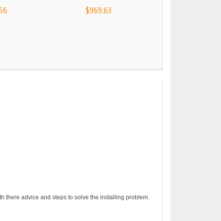
56
$969.63
$1,284.27
h there advice and steps to solve the installing problem.