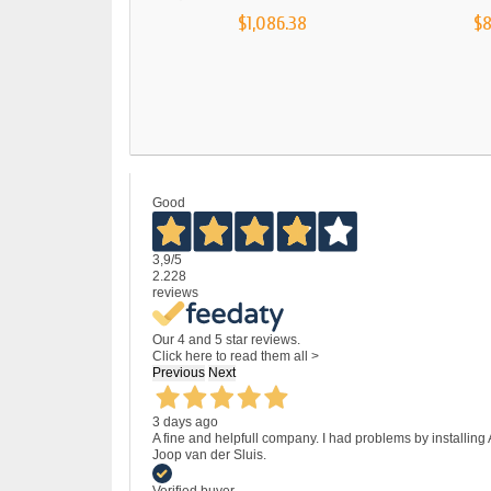
$1,086.38
$
Good
3,9
/5
2.228
reviews
Our 4 and 5 star reviews.
Click here to read them all >
Previous
Next
3 days ago
A fine and helpfull company. I had problems by installing
Joop van der Sluis.
Verified buyer