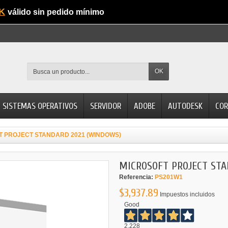
K
válido sin pedido mínimo
OK
SISTEMAS OPERATIVOS
SERVIDOR
ADOBE
AUTODESK
COR
T PROJECT STANDARD 2021 (WINDOWS)
MICROSOFT PROJECT STA
Referencia:
PS201W1
$3,937.89
Impuestos incluidos
Good
2.228