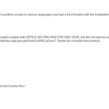
d countless emails in various languages and had a bit of trouble with the installati
 I bought a laptop with OFFICE 365 PRE-PAID FOR ONE YEAR, but did not want an au
s://photos.app.goo.gl/u5mHi1a6RELpDyxx7 Thanks for a trouble-free product.
 and it works fine !