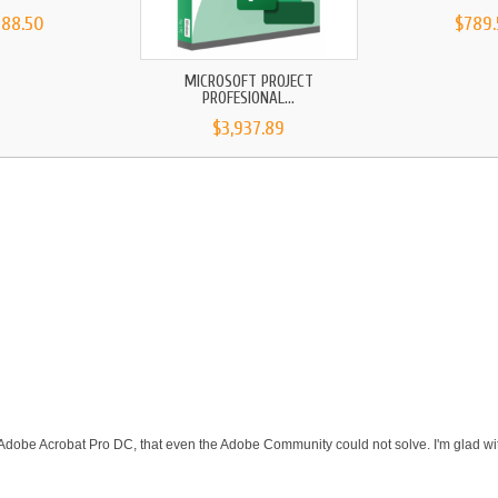
888.50
$789.
MICROSOFT PROJECT
PROFESIONAL...
$3,937.89
 Adobe Acrobat Pro DC, that even the Adobe Community could not solve. I'm glad wit