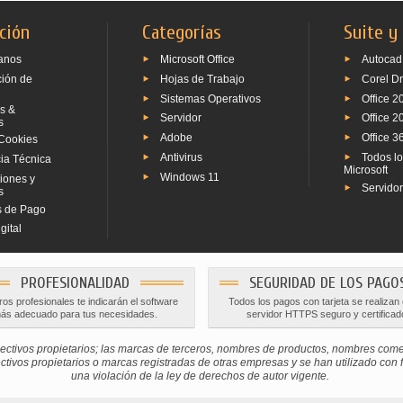
ción
Categorías
Suite y
anos
Microsoft Office
Autocad
ción de
Hojas de Trabajo
Corel D
Sistemas Operativos
Office 2
s &
Servidor
Office 2
s
Adobe
Office 3
Cookies
Antivirus
Todos l
ia Técnica
Microsoft
Windows 11
iones y
Servido
s
 de Pago
gital
PROFESIONALIDAD
SEGURIDAD DE LOS PAGO
os profesionales te indicarán el software
Todos los pagos con tarjeta se realizan
ás adecuado para tus necesidades.
servidor HTTPS seguro y certificad
ctivos propietarios; las marcas de terceros, nombres de productos, nombres com
os propietarios o marcas registradas de otras empresas y se han utilizado con fine
una violación de la ley de derechos de autor vigente.