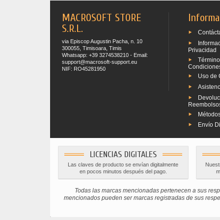
MACROSOFT STORE
Informa
S.R.L.
Contáct
via Episcop Augustin Pacha, n. 10
Informa
300055, Timisoara, Timis
Privacidad
Whatsapp: +39 3274538210 - Email:
Término
support@macrosoft-support.eu
Condicione
NIF: RO45281950
Uso de 
Asistenc
Devoluc
Reembolso
Métodos
Envío Di
LICENCIAS DIGITALES
Las claves de producto se envían digitalmente
Nuestr
en pocos minutos después del pago.
m
Todas las marcas mencionadas pertenecen a sus respe
mencionados pueden ser marcas registradas de sus respectiv