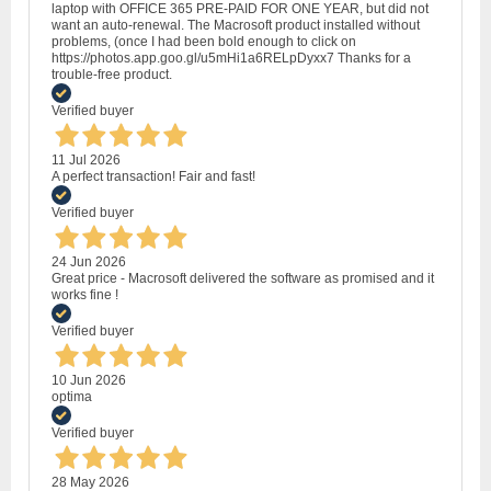
laptop with OFFICE 365 PRE-PAID FOR ONE YEAR, but did not
want an auto-renewal. The Macrosoft product installed without
problems, (once I had been bold enough to click on
https://photos.app.goo.gl/u5mHi1a6RELpDyxx7 Thanks for a
trouble-free product.
Verified buyer
11 Jul 2026
A perfect transaction! Fair and fast!
Verified buyer
24 Jun 2026
Great price - Macrosoft delivered the software as promised and it
works fine !
Verified buyer
10 Jun 2026
optima
Verified buyer
28 May 2026