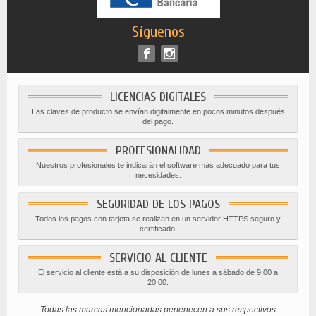
Síguenos
LICENCIAS DIGITALES
Las claves de producto se envían digitalmente en pocos minutos después
del pago.
PROFESIONALIDAD
Nuestros profesionales te indicarán el software más adecuado para tus
necesidades.
SEGURIDAD DE LOS PAGOS
Todos los pagos con tarjeta se realizan en un servidor HTTPS seguro y
certificado.
SERVICIO AL CLIENTE
El servicio al cliente está a su disposición de lunes a sábado de 9:00 a
20:00.
Todas las marcas mencionadas pertenecen a sus respectivos