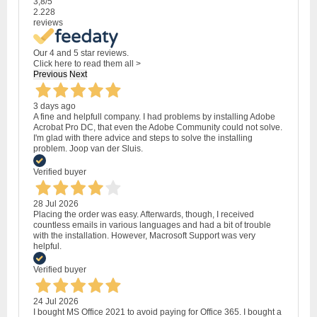
3,8
/5
2.228
reviews
Our 4 and 5 star reviews.
Click here to read them all >
Previous
Next
3 days ago
A fine and helpfull company. I had problems by installing Adobe
Acrobat Pro DC, that even the Adobe Community could not solve.
I'm glad with there advice and steps to solve the installing
problem. Joop van der Sluis.
Verified buyer
28 Jul 2026
Placing the order was easy. Afterwards, though, I received
countless emails in various languages and had a bit of trouble
with the installation. However, Macrosoft Support was very
helpful.
Verified buyer
24 Jul 2026
I bought MS Office 2021 to avoid paying for Office 365. I bought a