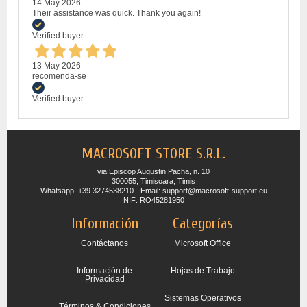
14 May 2026
Their assistance was quick. Thank you again!
Verified buyer
13 May 2026
recomenda-se
Verified buyer
MACROSOFT STORE S.R.L.
via Episcop Augustin Pacha, n. 10
300055, Timisoara, Timis
Whatsapp: +39 3274538210 - Email: support@macrosoft-support.eu
NIF: RO45281950
Información
Categorías
Contáctanos
Microsoft Office
Información de
Hojas de Trabajo
Privacidad
Sistemas Operativos
Términos & Condiciones