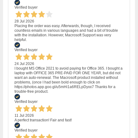
Verified buyer
28 Jul 2026
Placing the order was easy. Afterwards, though, I received
countless emails in various languages and had a bit of trouble
with the installation. However, Macrosoft Support was very
helpful.
Verified buyer
24 Jul 2026
I bought MS Office 2021 to avoid paying for Office 365. I bought a
laptop with OFFICE 365 PRE-PAID FOR ONE YEAR, but did not
want an auto-renewal. The Macrosoft product installed without
problems, (once I had been bold enough to click on
https://photos.app.goo.gl/u5mHi1a6RELpDyxx7 Thanks for a
trouble-free product.
Verified buyer
11 Jul 2026
A perfect transaction! Fair and fast!
Verified buyer