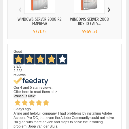
‹
›
WINDOWS SERVER 2008 R2
WINDOWS SERVER 2008
WIND
EMPRESA
RDS 10 CALS...
$771.75
$969.63
Good
3,8
/5
2.228
reviews
Our 4 and 5 star reviews.
Click here to read them all >
Previous
Next
3 days ago
A fine and helpfull company. I had problems by installing Adobe
Acrobat Pro DC, that even the Adobe Community could not solve.
I'm glad with there advice and steps to solve the installing
problem. Joop van der Sluis.