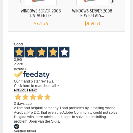
WINDOWS SERVER 2008
WINDOWS SERVER 2008
WIND
DATACENTER
RDS 10 CALS...
$771.75
$969.63
Good
3,9
/5
2.228
reviews
Our 4 and 5 star reviews.
Click here to read them all >
Previous
Next
3 days ago
A fine and helpfull company. I had problems by installing Adobe
Acrobat Pro DC, that even the Adobe Community could not solve.
I'm glad with there advice and steps to solve the installing
problem. Joop van der Sluis.
Verified buyer