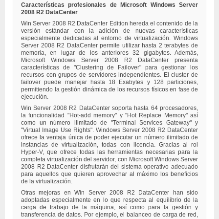
Características profesionales de Microsoft Windows Server
2008 R2 DataCenter
Win Server 2008 R2 DataCenter Edition hereda el contenido de la
versión estándar con la adición de nuevas características
especialmente dedicadas al entorno de virtualización. Windows
Server 2008 R2 DataCenter permite utilizar hasta 2 terabytes de
memoria, en lugar de los anteriores 32 gigabytes. Además,
Microsoft Windows Server 2008 R2 DataCenter presenta
características de "Clustering de Failover" para gestionar los
recursos con grupos de servidores independientes. El cluster de
failover puede manejar hasta 18 Exabytes y 128 particiones,
permitiendo la gestión dinámica de los recursos físicos en fase de
ejecución.
Win Server 2008 R2 DataCenter soporta hasta 64 procesadores,
la funcionalidad "Hot-add memory" y "Hot Replace Memory" así
como un número ilimitado de "Terminal Services Gateway" y
"Virtual Image Use Rights". Windows Server 2008 R2 DataCenter
ofrece la ventaja única de poder ejecutar un número ilimitado de
instancias de virtualización, todas con licencia. Gracias al rol
Hyper-V, que ofrece todas las herramientas necesarias para la
completa virtualización del servidor, con Microsoft Windows Server
2008 R2 DataCenter disfrutarán del sistema operativo adecuado
para aquellos que quieren aprovechar al máximo los beneficios
de la virtualización.
Otras mejoras en Win Server 2008 R2 DataCenter han sido
adoptadas especialmente en lo que respecta al equilibrio de la
carga de trabajo de la máquina, así como para la gestión y
transferencia de datos. Por ejemplo, el balanceo de carga de red,