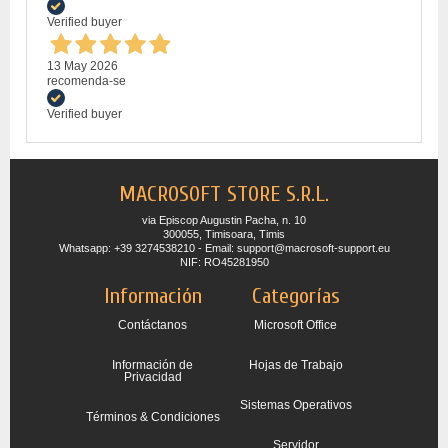
Verified buyer
13 May 2026
recomenda-se
Verified buyer
MACROSOFT STORE S.R.L.
via Episcop Augustin Pacha, n. 10
300055, Timisoara, Timis
Whatsapp: +39 3274538210 - Email: support@macrosoft-support.eu
NIF: RO45281950
Información
Categorías
Contáctanos
Microsoft Office
Información de
Hojas de Trabajo
Privacidad
Sistemas Operativos
Términos & Condiciones
Servidor