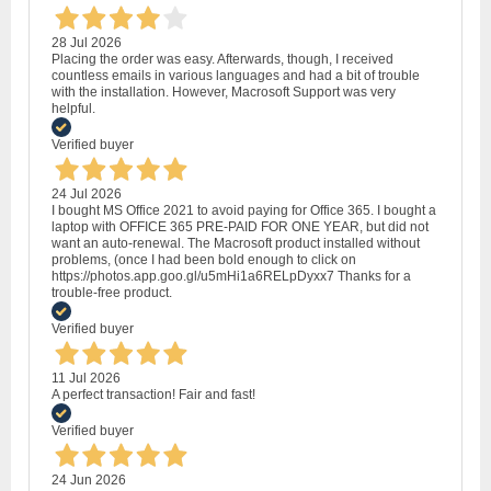
28 Jul 2026
Placing the order was easy. Afterwards, though, I received
countless emails in various languages and had a bit of trouble
with the installation. However, Macrosoft Support was very
helpful.
Verified buyer
24 Jul 2026
I bought MS Office 2021 to avoid paying for Office 365. I bought a
laptop with OFFICE 365 PRE-PAID FOR ONE YEAR, but did not
want an auto-renewal. The Macrosoft product installed without
problems, (once I had been bold enough to click on
https://photos.app.goo.gl/u5mHi1a6RELpDyxx7 Thanks for a
trouble-free product.
Verified buyer
11 Jul 2026
A perfect transaction! Fair and fast!
Verified buyer
24 Jun 2026