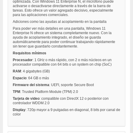
optimizada. Con Windows 11 Enterprise N, el micrófono puede
activarse o desactivarse directamente a través de la barra de
tareas. Esto ofrece un valor agregado decisivo, especialmente
para las aplicaciones comerciales.
Adiciones como las ayudas al acoplamiento en la pantalla
Para poder ver más detalles en una pantalla, Windows 11
Enterprise N ofrece un sistema completamente nuevo. Con la
ayuda de acoplamiento integrado, el diseño se guarda
automáticamente para poder continuar trabajando rápidamente
sin tener que guardarlo constantemente.
Requisitos mínimos
Procesador
: 1 GHz o más rápido, con 2 o más núcleos en un
procesador compatible con 64 bits o un system on chip (SoC)
RAM
: 4 gigabytes (GB)
Espacio
: 64 GB o más
Firmware del sistema
: UEFI, soporte Secure Boot
TPM
: Trusted Platform Module (TPM) 2.0
Tarjeta de video
: compatible con DirectX 12 o posterior con
controlador WDDM 2.0
Display
: 720p mayor a 9 pulgadas en diagonal, 8 bits por canal de
color