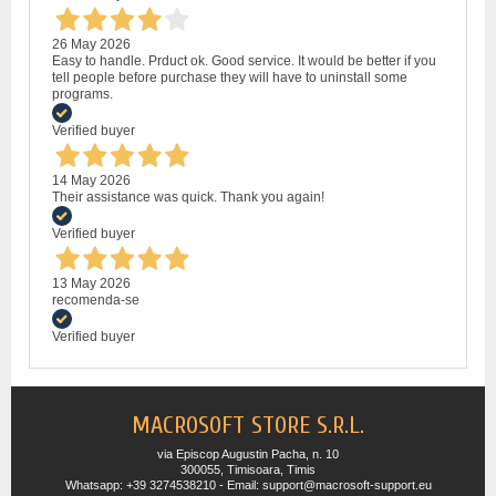
26 May 2026
Easy to handle. Prduct ok. Good service. It would be better if you
tell people before purchase they will have to uninstall some
programs.
Verified buyer
14 May 2026
Their assistance was quick. Thank you again!
Verified buyer
13 May 2026
recomenda-se
Verified buyer
MACROSOFT STORE S.R.L.
via Episcop Augustin Pacha, n. 10
300055, Timisoara, Timis
Whatsapp: +39 3274538210 - Email: support@macrosoft-support.eu