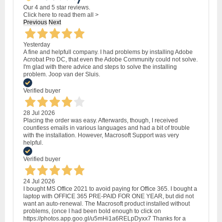
Our 4 and 5 star reviews.
Click here to read them all >
Previous
Next
Yesterday
A fine and helpfull company. I had problems by installing Adobe
Acrobat Pro DC, that even the Adobe Community could not solve.
I'm glad with there advice and steps to solve the installing
problem. Joop van der Sluis.
Verified buyer
28 Jul 2026
Placing the order was easy. Afterwards, though, I received
countless emails in various languages and had a bit of trouble
with the installation. However, Macrosoft Support was very
helpful.
Verified buyer
24 Jul 2026
I bought MS Office 2021 to avoid paying for Office 365. I bought a
laptop with OFFICE 365 PRE-PAID FOR ONE YEAR, but did not
want an auto-renewal. The Macrosoft product installed without
problems, (once I had been bold enough to click on
https://photos.app.goo.gl/u5mHi1a6RELpDyxx7 Thanks for a