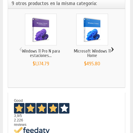
9 otros productos en la misma categoría:
‹
›
Windows 11 Pro N para
Microsoft Windows 11
MICR
estaciones...
Home
$1,174.79
$495.80
Good
3,9
/5
2.226
reviews