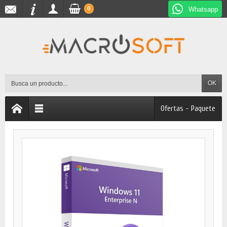
0
Whatsapp
OK
Ofertas - Paquete