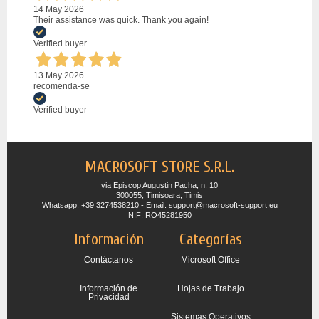
14 May 2026
Their assistance was quick. Thank you again!
Verified buyer
13 May 2026
recomenda-se
Verified buyer
MACROSOFT STORE S.R.L.
via Episcop Augustin Pacha, n. 10
300055, Timisoara, Timis
Whatsapp: +39 3274538210 - Email: support@macrosoft-support.eu
NIF: RO45281950
Información
Categorías
Contáctanos
Microsoft Office
Información de
Hojas de Trabajo
Privacidad
Sistemas Operativos