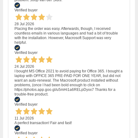
problem. Joop van der Sluis.
Verified buyer
28 Jul 2026
Placing the order was easy. Afterwards, though, I received
countless emails in various languages and had a bit of trouble
with the installation. However, Macrosoft Support was very
helpful.
Verified buyer
24 Jul 2026
I bought MS Office 2021 to avoid paying for Office 365. I bought a
laptop with OFFICE 365 PRE-PAID FOR ONE YEAR, but did not
want an auto-renewal. The Macrosoft product installed without
problems, (once I had been bold enough to click on
https://photos.app.goo.gl/u5mHi1a6RELpDyxx7 Thanks for a
trouble-free product.
Verified buyer
11 Jul 2026
A perfect transaction! Fair and fast!
Verified buyer