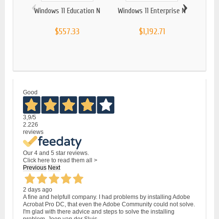
‹
›
Windows 11 Education N
Windows 11 Enterprise N
MICR
$557.33
$1,192.71
Good
3,9
/5
2.226
reviews
Our 4 and 5 star reviews.
Click here to read them all >
Previous
Next
2 days ago
A fine and helpfull company. I had problems by installing Adobe
Acrobat Pro DC, that even the Adobe Community could not solve.
I'm glad with there advice and steps to solve the installing