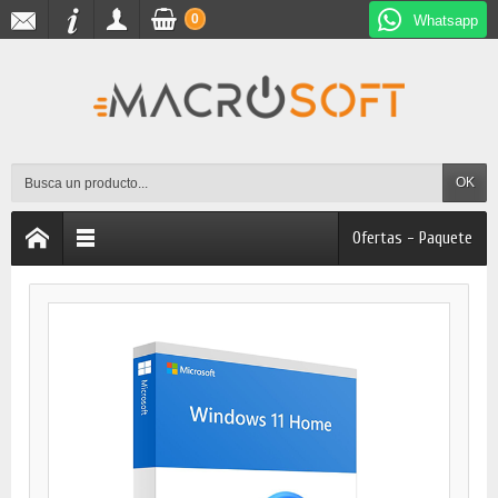
0
Whatsapp
OK
Ofertas - Paquete