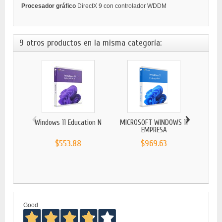
Procesador gráfico
DirectX 9 con controlador WDDM
9 otros productos en la misma categoría:
‹
›
Windows 11 Education N
MICROSOFT WINDOWS 11
Wind
EMPRESA
$553.88
$969.63
Good