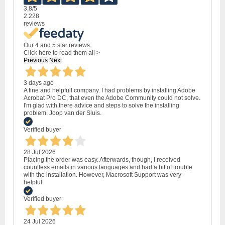
3,8
/5
2.228
reviews
Our 4 and 5 star reviews.
Click here to read them all >
Previous
Next
3 days ago
A fine and helpfull company. I had problems by installing Adobe
Acrobat Pro DC, that even the Adobe Community could not solve.
I'm glad with there advice and steps to solve the installing
problem. Joop van der Sluis.
Verified buyer
28 Jul 2026
Placing the order was easy. Afterwards, though, I received
countless emails in various languages and had a bit of trouble
with the installation. However, Macrosoft Support was very
helpful.
Verified buyer
24 Jul 2026