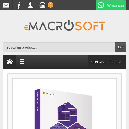
0
Whatsapp
OK
Ofertas - Paquete