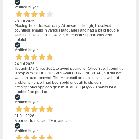
Verified buyer
28 Jul 2026
Placing the order was easy. Afterwards, though, I received
countless emails in various languages and had a bit of trouble
with the installation. However, Macrosoft Support was very
helpful.
Verified buyer
24 Jul 2026
I bought MS Office 2021 to avoid paying for Office 365. I bought a
laptop with OFFICE 365 PRE-PAID FOR ONE YEAR, but did not
want an auto-renewal. The Macrosoft product installed without
problems, (once I had been bold enough to click on
https://photos.app.goo.gl/u5mHi1a6RELpDyxx7 Thanks for a
trouble-free product.
Verified buyer
11 Jul 2026
A perfect transaction! Fair and fast!
Verified buyer