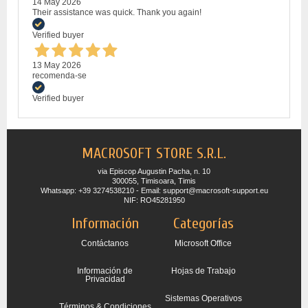
14 May 2026
Their assistance was quick. Thank you again!
Verified buyer
13 May 2026
recomenda-se
Verified buyer
MACROSOFT STORE S.R.L.
via Episcop Augustin Pacha, n. 10
300055, Timisoara, Timis
Whatsapp: +39 3274538210 - Email: support@macrosoft-support.eu
NIF: RO45281950
Información
Categorías
Contáctanos
Microsoft Office
Información de
Hojas de Trabajo
Privacidad
Sistemas Operativos
Términos & Condiciones