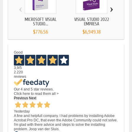
‹
›
MICROSOFT VISUAL
VISUAL STUDIO 2022
MI
STUDIO...
EMPRESA
$776.56
$6,949.18
Good
3,9
/5
2.220
reviews
Our 4 and 5 star reviews.
Click here to read them all >
Previous
Next
Yesterday
A fine and helpfull company. I had problems by installing Adobe
Acrobat Pro DC, that even the Adobe Community could not solve.
I'm glad with there advice and steps to solve the installing
problem. Joop van der Sluis.