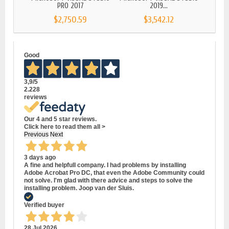
PRO 2017
2019...
$2,750.59
$3,542.12
Good
3,9
/5
2.228
reviews
Our 4 and 5 star reviews.
Click here to read them all >
Previous
Next
3 days ago
A fine and helpfull company. I had problems by installing
Adobe Acrobat Pro DC, that even the Adobe Community could
not solve. I'm glad with there advice and steps to solve the
installing problem. Joop van der Sluis.
Verified buyer
28 Jul 2026