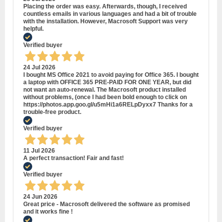
Placing the order was easy. Afterwards, though, I received
countless emails in various languages and had a bit of trouble
with the installation. However, Macrosoft Support was very
helpful.
Verified buyer
24 Jul 2026
I bought MS Office 2021 to avoid paying for Office 365. I bought
a laptop with OFFICE 365 PRE-PAID FOR ONE YEAR, but did
not want an auto-renewal. The Macrosoft product installed
without problems, (once I had been bold enough to click on
https://photos.app.goo.gl/u5mHi1a6RELpDyxx7 Thanks for a
trouble-free product.
Verified buyer
11 Jul 2026
A perfect transaction! Fair and fast!
Verified buyer
24 Jun 2026
Great price - Macrosoft delivered the software as promised
and it works fine !