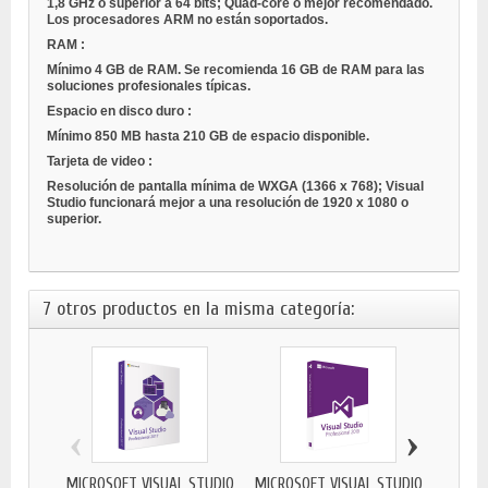
1,8 GHz o superior a 64 bits; Quad-core o mejor recomendado.
Los procesadores ARM no están soportados.
RAM
:
Mínimo 4 GB de RAM. Se recomienda 16 GB de RAM para las
soluciones profesionales típicas.
Espacio en disco duro
:
Mínimo 850 MB hasta 210 GB de espacio disponible.
Tarjeta de video
:
Resolución de pantalla mínima de WXGA (1366 x 768); Visual
Studio funcionará mejor a una resolución de 1920 x 1080 o
superior.
7 otros productos en la misma categoría:
‹
›
MICROSOFT VISUAL STUDIO
MICROSOFT VISUAL STUDIO
MI