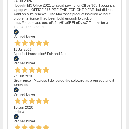
24 Jul 2026
I bought MS Office 2021 to avoid paying for Office 365. I bought a
laptop with OFFICE 365 PRE-PAID FOR ONE YEAR, but did not
want an auto-renewal. The Macrosoft product installed without
problems, (once I had been bold enough to click on
https://photos.app.goo.gl/u5mHi1a6RELpDyxx7 Thanks for a
trouble-free product.
Verified buyer
11 Jul 2026
A perfect transaction! Fair and fast!
Verified buyer
24 Jun 2026
Great price - Macrosoft delivered the software as promised and it
works fine !
Verified buyer
10 Jun 2026
optima
Verified buyer