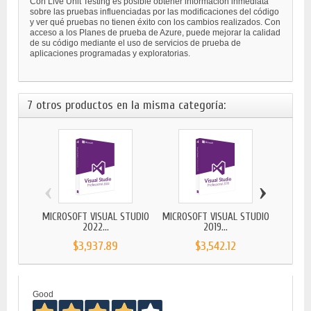
Con Live Unit Testing es posible obtener información inmediata
sobre las pruebas influenciadas por las modificaciones del código
y ver qué pruebas no tienen éxito con los cambios realizados. Con
acceso a los Planes de prueba de Azure, puede mejorar la calidad
de su código mediante el uso de servicios de prueba de
aplicaciones programadas y exploratorias.
7 otros productos en la misma categoría:
‹
›
MICROSOFT VISUAL STUDIO
MICROSOFT VISUAL STUDIO
MI
2022...
2019...
$3,937.89
$3,542.12
Good