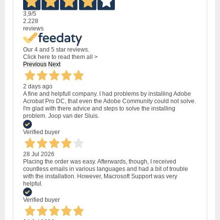
3,9
/5
2.228
reviews
Our 4 and 5 star reviews.
Click here to read them all >
Previous
Next
2 days ago
A fine and helpfull company. I had problems by installing Adobe
Acrobat Pro DC, that even the Adobe Community could not solve.
I'm glad with there advice and steps to solve the installing
problem. Joop van der Sluis.
Verified buyer
28 Jul 2026
Placing the order was easy. Afterwards, though, I received
countless emails in various languages and had a bit of trouble
with the installation. However, Macrosoft Support was very
helpful.
Verified buyer