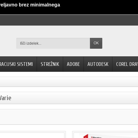
veljavno brez minimalnega
OK
RACIJSKI SISTEMI
STREŽNIK
ADOBE
AUTODESK
COREL DR
Varie