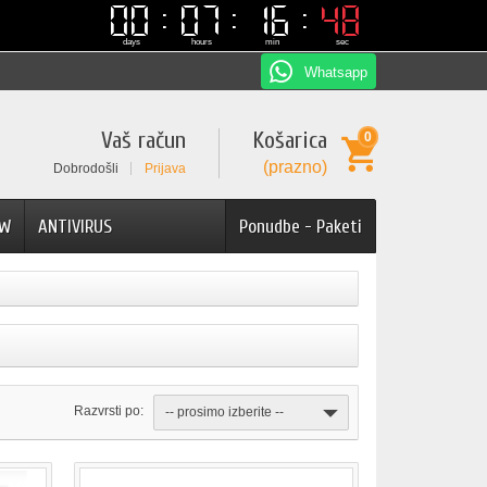
00
00
07
07
16
16
48
48
days
hours
min
sec
Whatsapp
Vaš račun
Košarica
0
(prazno)
Dobrodošli
Prijava
AW
ANTIVIRUS
Ponudbe - Paketi
Razvrsti po:
-- prosimo izberite --