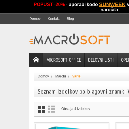
SUNWEEK
POPUST -20%
- uporabi kodo
naročila
Domov
Kontakt
Blog
MICROSOFT OFFICE
DELOVNI LISTI
OPE
Domov
Marchi
Varie
Seznam izdelkov po blagovni znamki 
Obstaja 4 izdelkov.