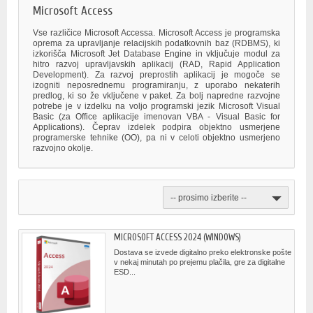
Microsoft Access
Vse različice Microsoft Accessa. Microsoft Access je programska
oprema za upravljanje relacijskih podatkovnih baz (RDBMS), ki
izkorišča Microsoft Jet Database Engine in vključuje modul za
hitro razvoj upravljavskih aplikacij (RAD, Rapid Application
Development). Za razvoj preprostih aplikacij je mogoče se
izogniti neposrednemu programiranju, z uporabo nekaterih
predlog, ki so že vključene v paket. Za bolj napredne razvojne
potrebe je v izdelku na voljo programski jezik Microsoft Visual
Basic (za Office aplikacije imenovan VBA - Visual Basic for
Applications). Čeprav izdelek podpira objektno usmerjene
programerske tehnike (OO), pa ni v celoti objektno usmerjeno
razvojno okolje.
-- prosimo izberite --
MICROSOFT ACCESS 2024 (WINDOWS)
Dostava se izvede digitalno preko elektronske pošte
v nekaj minutah po prejemu plačila, gre za digitalne
ESD...