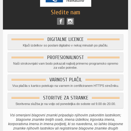
Sledite nam
DIGITALNE LICENCE
Ključi izdelkov so poslani digitalno v nekaj minutah po plačilu.
PROFESIONALNOST
Naši strokovnjaki vam bodo pokazali najbolj primerno programsko opremo
za vaše potrebe.
VARNOST PLAČIL
Vsa plačila s kartico potekajo na varnem in certificiranem HTTPS strežniku.
STORITVE ZA STRANKE
Storitvena služba je na voljo od ponedeljka do sobote od 9.00 do 20.00.
Vsi omenjeni blagovni znamki pripadajo njihovim zakonitim lastnikom;
blagovne znamke tretjih oseb, imena izdelkov, trgovska imena,
korporativna imena in imena podjetij, ki so navedena, so lahko blagovne
znamke njihovih lastnikov ali registrirane blagovne znamke drugih