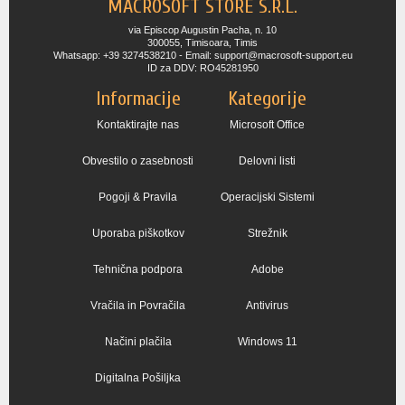
MACROSOFT STORE S.R.L.
via Episcop Augustin Pacha, n. 10
300055, Timisoara, Timis
Whatsapp: +39 3274538210 - Email: support@macrosoft-support.eu
ID za DDV: RO45281950
Informacije
Kategorije
Kontaktirajte nas
Microsoft Office
Obvestilo o zasebnosti
Delovni listi
Pogoji & Pravila
Operacijski Sistemi
Uporaba piškotkov
Strežnik
Tehnična podpora
Adobe
Vračila in Povračila
Antivirus
Načini plačila
Windows 11
Digitalna Pošiljka