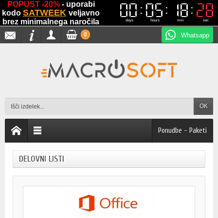
POPUST -20%
- uporabi
00
00
05
05
18
18
27
27
SATWEEK
kodo
veljavno
brez minimalnega naročila
days
hours
min
sec
0
Whatsapp
OK
Ponudbe - Paketi
DELOVNI LISTI