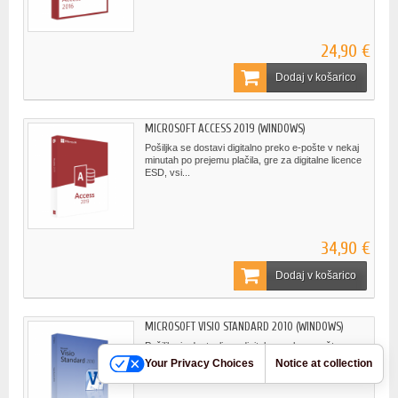
24,90 €
Dodaj v košarico
MICROSOFT ACCESS 2019 (WINDOWS)
Pošiljka se dostavi digitalno preko e-pošte v nekaj
minutah po prejemu plačila, gre za digitalne licence
ESD, vsi...
34,90 €
Dodaj v košarico
MICROSOFT VISIO STANDARD 2010 (WINDOWS)
Pošiljka je dostavljena digitalno preko e-pošte v
nekaj minutah po prejemu plačila, gre za digitalne
Your Privacy Choices
Notice at collection
licence ESD,...