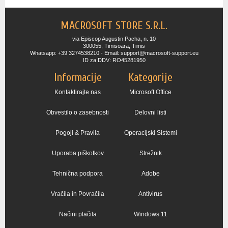
MACROSOFT STORE S.R.L.
via Episcop Augustin Pacha, n. 10
300055, Timisoara, Timis
Whatsapp: +39 3274538210 - Email: support@macrosoft-support.eu
ID za DDV: RO45281950
Informacije
Kategorije
Kontaktirajte nas
Microsoft Office
Obvestilo o zasebnosti
Delovni listi
Pogoji & Pravila
Operacijski Sistemi
Uporaba piškotkov
Strežnik
Tehnična podpora
Adobe
Vračila in Povračila
Antivirus
Načini plačila
Windows 11