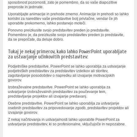
sposobnost pozornosti, zato je pomembno, da so vaše diapozitive
preproste in jedrnate.
Uporabljajte animacije in prehode zmerno. Animacije in prehodi so lahko
koristni za nareditev vaše predstavitve bolj privlačne, vendar če jih
uporabite prekomerno, lahko postanejo moteči.
Ponovno preizkusite svojo predstavitev preden jo predstavite.
Pomembno je, da preizkusite svojo predstavitev preden jo predstavite,
da se prepričate, da deluje dobro.
Tukaj je nekaj primerov, kako lahko PowerPoint uporabljate
za ustvarjanje učinkovitih predstavitev:
Podjetniške predstavitve. PowerPoint se lahko uporablja za ustvarjanje
podjetniških predstavitev za predstavitev izdelkov ali storitev,
zagotavljanje posodobitev o napredku ali izvajanje motivacijskih
govorov.
Izobraževalne predstavitve. PowerPoint se lahko uporablja za
ustvarjanje izobraževalnih predstavitev za poučevanje tem,
predstavljanje projektov ali izvajanje predavanj.
Osebne predstavitve. PowerPoint se lahko uporablja za ustvarjanje
osebnih predstavitev za pripovedovanje zgodb, predstavitev projektov ali
izvajanje govorov.
Z nekaj načrtovanja in ustvarjalnosti lahko uporabite PowerPoint za
ustvarjanje predstavitev, ki so profesionalne, vključujoče in nepozabne.