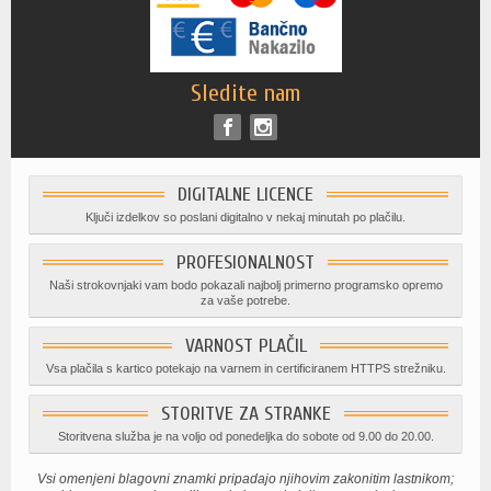
Sledite nam
DIGITALNE LICENCE
Ključi izdelkov so poslani digitalno v nekaj minutah po plačilu.
PROFESIONALNOST
Naši strokovnjaki vam bodo pokazali najbolj primerno programsko opremo
za vaše potrebe.
VARNOST PLAČIL
Vsa plačila s kartico potekajo na varnem in certificiranem HTTPS strežniku.
STORITVE ZA STRANKE
Storitvena služba je na voljo od ponedeljka do sobote od 9.00 do 20.00.
Vsi omenjeni blagovni znamki pripadajo njihovim zakonitim lastnikom;