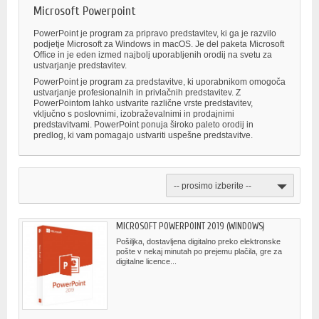
Microsoft Powerpoint
PowerPoint je program za pripravo predstavitev, ki ga je razvilo
podjetje Microsoft za Windows in macOS. Je del paketa Microsoft
Office in je eden izmed najbolj uporabljenih orodij na svetu za
ustvarjanje predstavitev.
PowerPoint je program za predstavitve, ki uporabnikom omogoča
ustvarjanje profesionalnih in privlačnih predstavitev. Z
PowerPointom lahko ustvarite različne vrste predstavitev,
vključno s poslovnimi, izobraževalnimi in prodajnimi
predstavitvami. PowerPoint ponuja široko paleto orodij in
predlog, ki vam pomagajo ustvariti uspešne predstavitve.
-- prosimo izberite --
MICROSOFT POWERPOINT 2019 (WINDOWS)
Pošiljka, dostavljena digitalno preko elektronske
pošte v nekaj minutah po prejemu plačila, gre za
digitalne licence...