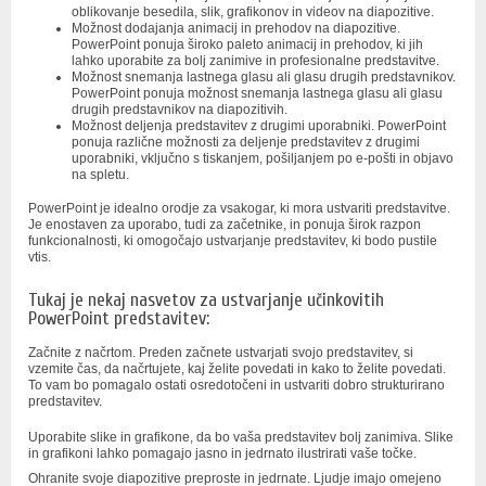
oblikovanje besedila, slik, grafikonov in videov na diapozitive.
Možnost dodajanja animacij in prehodov na diapozitive.
PowerPoint ponuja široko paleto animacij in prehodov, ki jih
lahko uporabite za bolj zanimive in profesionalne predstavitve.
Možnost snemanja lastnega glasu ali glasu drugih predstavnikov.
PowerPoint ponuja možnost snemanja lastnega glasu ali glasu
drugih predstavnikov na diapozitivih.
Možnost deljenja predstavitev z drugimi uporabniki. PowerPoint
ponuja različne možnosti za deljenje predstavitev z drugimi
uporabniki, vključno s tiskanjem, pošiljanjem po e-pošti in objavo
na spletu.
PowerPoint je idealno orodje za vsakogar, ki mora ustvariti predstavitve.
Je enostaven za uporabo, tudi za začetnike, in ponuja širok razpon
funkcionalnosti, ki omogočajo ustvarjanje predstavitev, ki bodo pustile
vtis.
Tukaj je nekaj nasvetov za ustvarjanje učinkovitih
PowerPoint predstavitev:
Začnite z načrtom. Preden začnete ustvarjati svojo predstavitev, si
vzemite čas, da načrtujete, kaj želite povedati in kako to želite povedati.
To vam bo pomagalo ostati osredotočeni in ustvariti dobro strukturirano
predstavitev.
Uporabite slike in grafikone, da bo vaša predstavitev bolj zanimiva. Slike
in grafikoni lahko pomagajo jasno in jedrnato ilustrirati vaše točke.
Ohranite svoje diapozitive preproste in jedrnate. Ljudje imajo omejeno