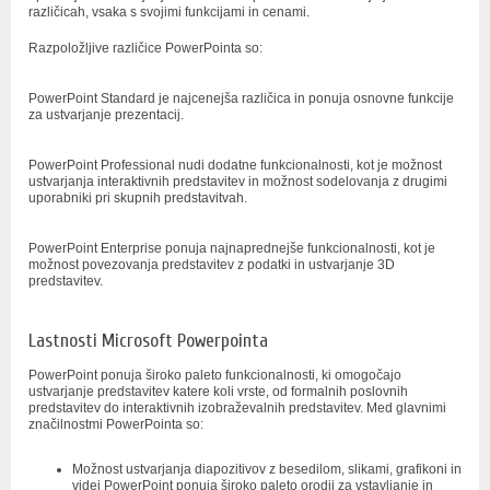
različicah, vsaka s svojimi funkcijami in cenami.
Razpoložljive različice PowerPointa so:
PowerPoint Standard je najcenejša različica in ponuja osnovne funkcije
za ustvarjanje prezentacij.
PowerPoint Professional nudi dodatne funkcionalnosti, kot je možnost
ustvarjanja interaktivnih predstavitev in možnost sodelovanja z drugimi
uporabniki pri skupnih predstavitvah.
PowerPoint Enterprise ponuja najnaprednejše funkcionalnosti, kot je
možnost povezovanja predstavitev z podatki in ustvarjanje 3D
predstavitev.
Lastnosti Microsoft Powerpointa
PowerPoint ponuja široko paleto funkcionalnosti, ki omogočajo
ustvarjanje predstavitev katere koli vrste, od formalnih poslovnih
predstavitev do interaktivnih izobraževalnih predstavitev. Med glavnimi
značilnostmi PowerPointa so:
Možnost ustvarjanja diapozitivov z besedilom, slikami, grafikoni in
videi PowerPoint ponuja široko paleto orodij za vstavljanje in