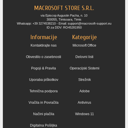
MACROSOFT STORE S.R.L.
via Episcop Augustin Pacha, n. 10
300055, Timisoara, Timis
Whatsapp: +39 3274538210 - Email: support@macrosoft-support.eu
ID za DDV: RO45281950
Informacije
Kategorije
Kontaktirajte nas
Microsoft Office
Obvestilo o zasebnosti
Delovni listi
Pogoji & Pravila
Operacijski Sistemi
Uporaba piškotkov
Strežnik
Tehnična podpora
Adobe
Vračila in Povračila
Antivirus
Načini plačila
Windows 11
Digitalna Pošiljka