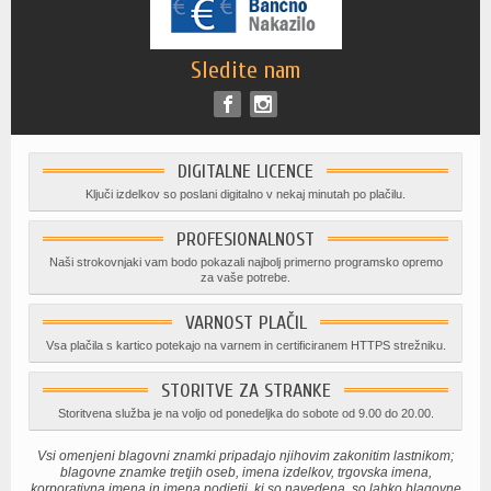
Sledite nam
DIGITALNE LICENCE
Ključi izdelkov so poslani digitalno v nekaj minutah po plačilu.
PROFESIONALNOST
Naši strokovnjaki vam bodo pokazali najbolj primerno programsko opremo
za vaše potrebe.
VARNOST PLAČIL
Vsa plačila s kartico potekajo na varnem in certificiranem HTTPS strežniku.
STORITVE ZA STRANKE
Storitvena služba je na voljo od ponedeljka do sobote od 9.00 do 20.00.
Vsi omenjeni blagovni znamki pripadajo njihovim zakonitim lastnikom;
blagovne znamke tretjih oseb, imena izdelkov, trgovska imena,
korporativna imena in imena podjetij, ki so navedena, so lahko blagovne