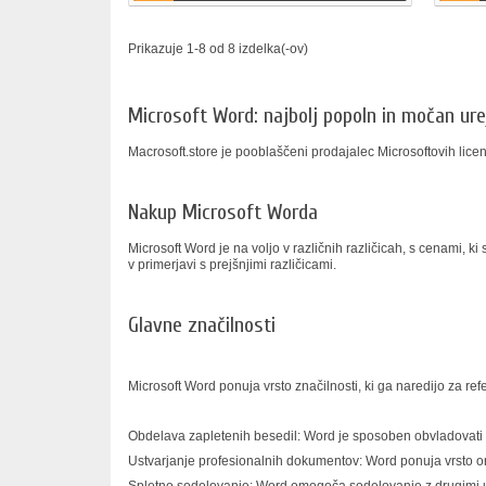
Prikazuje 1-8 od 8 izdelka(-ov)
Microsoft Word: najbolj popoln in močan ure
Macrosoft.store je pooblaščeni prodajalec Microsoftovih licenc
Nakup Microsoft Worda
Microsoft Word je na voljo v različnih različicah, s cenami, k
v primerjavi s prejšnjimi različicami.
Glavne značilnosti
Microsoft Word ponuja vrsto značilnosti, ki ga naredijo za r
Obdelava zapletenih besedil: Word je sposoben obvladovati do
Ustvarjanje profesionalnih dokumentov: Word ponuja vrsto orod