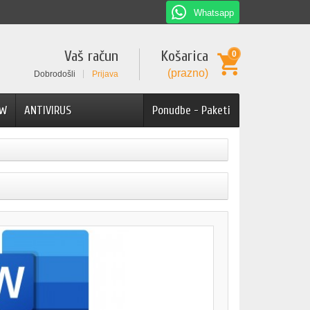
Whatsapp
Vaš račun
Košarica
0
(prazno)
Dobrodošli
Prijava
AW
ANTIVIRUS
Ponudbe - Paketi