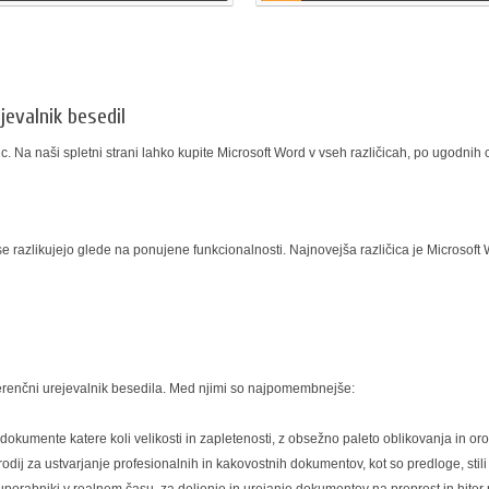
jevalnik besedil
. Na naši spletni strani lahko kupite Microsoft Word v vseh različicah, po ugodnih c
i se razlikujejo glede na ponujene funkcionalnosti. Najnovejša različica je Microsoft
eferenčni urejevalnik besedila. Med njimi so najpomembnejše:
kumente katere koli velikosti in zapletenosti, z obsežno paleto oblikovanja in orod
ij za ustvarjanje profesionalnih in kakovostnih dokumentov, kot so predloge, stili 