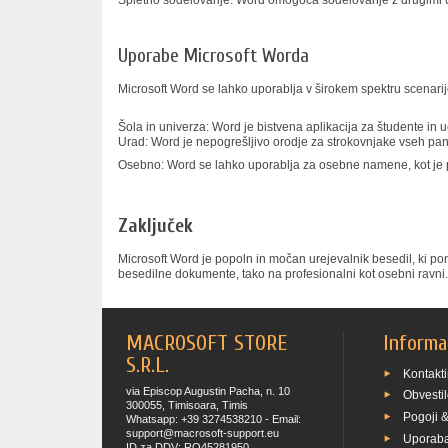
Spletno sodelovanje: Word omogoča sodelovanje z drugimi upo
Uporabe Microsoft Worda
Microsoft Word se lahko uporablja v širokem spektru scenarije
Šola in univerza: Word je bistvena aplikacija za študente in uč
Urad: Word je nepogrešljivo orodje za strokovnjake vseh pano
Osebno: Word se lahko uporablja za osebne namene, kot je pi
Zaključek
Microsoft Word je popoln in močan urejevalnik besedil, ki ponu
besedilne dokumente, tako na profesionalni kot osebni ravni.
MACROSOFT STORE
Informa
S.R.L.
Kontakti
via Episcop Augustin Pacha, n. 10
Obvestil
300055, Timisoara, Timis
Pogoji &
Whatsapp: +39 3274538210 - Email:
support@macrosoft-support.eu
Uporaba
ID za DDV: RO45281950