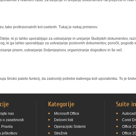
rabniki v realnem času, za deljenje in urejanje dokumentov na preprost in hiter 
v, tako profesionalnih kot osebnih. Tukaj je nekaj primerov:
itelje, ki jo lahko uporabljajo za ustvarjanje in urejanje študijskih dokumentov, razi
g, ki ga lahko uporabljajo za ustvarjanje poslovnih dokumentov, poročil, pogodb i
sanje pisem, ustvarjanje življenjepisov, organiziranje dogodkov in še več.
ja široko paleto funkcij, da zadovolji potrebe katerega koli uporabnika. To je bistven
cije
Kategorije
Suite i
rajte nas
Microsoft Office
Autocad
o o zasebnosti
Delovni listi
Corel D
 Pravila
Operacijski Sistemi
Office 2
 piškotkov
Strežnik
Office 2