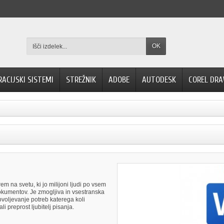
OK
RACIJSKI SISTEMI
STREŽNIK
ADOBE
AUTODESK
COREL DR
m na svetu, ki jo milijoni ljudi po vsem
dokumentov. Je zmogljiva in vsestranska
ovoljevanje potreb katerega koli
i preprost ljubitelj pisanja.