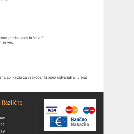
način.
skav, predstavitev in še več.
n še več.
a aplikacija za vsakogar, ki mora ustvarjati ali urejati
n Različne
raw
021
019