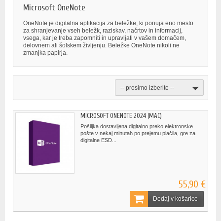
Microsoft OneNote
OneNote je digitalna aplikacija za beležke, ki ponuja eno mesto
za shranjevanje vseh beležk, raziskav, načrtov in informacij,
vsega, kar je treba zapomniti in upravljati v vašem domačem,
delovnem ali šolskem življenju. Beležke OneNote nikoli ne
zmanjka papirja.
-- prosimo izberite --
MICROSOFT ONENOTE 2024 (MAC)
Pošiljka dostavljena digitalno preko elektronske
pošte v nekaj minutah po prejemu plačila, gre za
digitalne ESD...
55,90 €
Dodaj v košarico