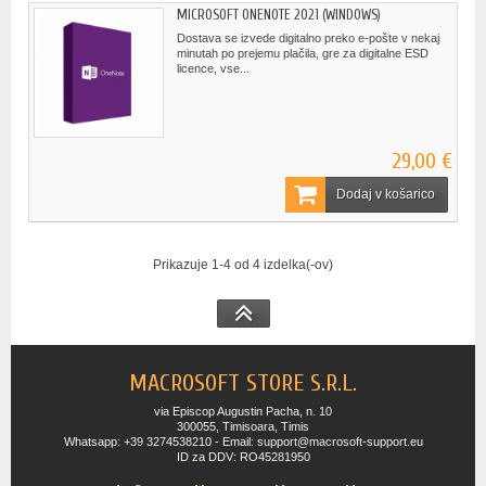
MICROSOFT ONENOTE 2021 (WINDOWS)
Dostava se izvede digitalno preko e-pošte v nekaj
minutah po prejemu plačila, gre za digitalne ESD
licence, vse...
29,00 €
Dodaj v košarico
Prikazuje 1-4 od 4 izdelka(-ov)
MACROSOFT STORE S.R.L.
via Episcop Augustin Pacha, n. 10
300055, Timisoara, Timis
Whatsapp: +39 3274538210 - Email: support@macrosoft-support.eu
ID za DDV: RO45281950