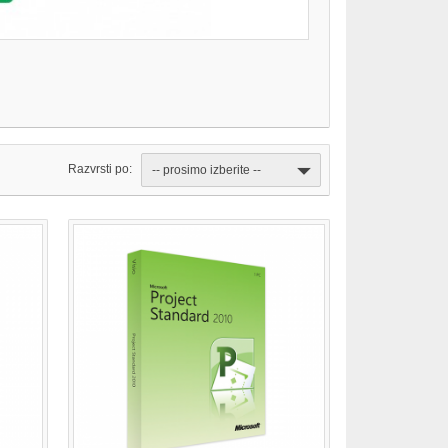
Razvrsti po:
-- prosimo izberite --