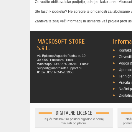
Če vodite oblikovalsko podjetje, odkrijte, kako lahko Microso
Ste lastnik podjetja? Ne spreglejte priložnosti za izboljšanj
Zahtevajte zdaj več informacij in usmerite vaš projekt proti u
MACROSOFT STORE
Informa
S.R.L.
Kontakti
via Episcop Augustin Pacha, n. 10
Obvestil
300055, Timisoara, Timis
Pogoji &
Whatsapp: +39 3274538210 - Email:
support@macrosoft-support.eu
Uporaba
ID za DDV: RO45281950
Tehničn
Vračila 
Načini p
Digitaln
DIGITALNE LICENCE
Ključi izdelkov so poslani digitalno v nekaj
Naši
minutah po plačilu.
prime