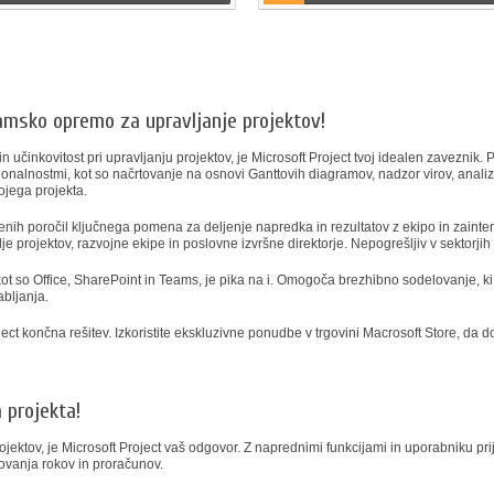
ramsko opremo za upravljanje projektov!
n učinkovitost pri upravljanju projektov, je Microsoft Project tvoj idealen zaveznik
cionalnostmi, kot so načrtovanje na osnovi Ganttovih diagramov, nadzor virov, anali
ojega projekta.
ojenih poročil ključnega pomena za deljenje napredka in rezultatov z ekipo in zainte
projektov, razvojne ekipe in poslovne izvršne direktorje. Nepogrešljiv v sektorjih 
kot so Office, SharePoint in Teams, je pika na i. Omogoča brezhibno sodelovanje, 
abljanja.
oject končna rešitev. Izkoristite ekskluzivne ponudbe v trgovini Macrosoft Store, da d
 projekta!
rojektov, je Microsoft Project vaš odgovor. Z naprednimi funkcijami in uporabniku p
tovanja rokov in proračunov.