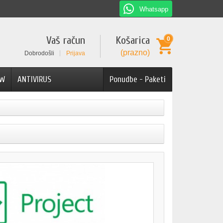
Whatsapp
Vaš račun
Košarica
0
(prazno)
Dobrodošli
Prijava
AW
ANTIVIRUS
Ponudbe - Paketi