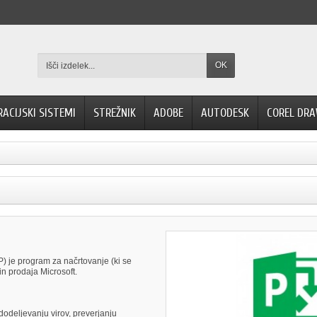
OK
RACIJSKI SISTEMI
STREŽNIK
ADOBE
AUTODESK
COREL DR
SP) je program za načrtovanje (ki se
in prodaja Microsoft.
dodeljevanju virov, preverjanju