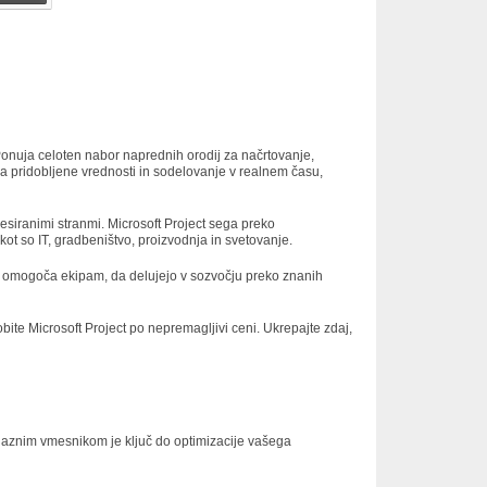
. Ponuja celoten nabor naprednih orodij za načrtovanje,
za pridobljene vrednosti in sodelovanje v realnem času,
resiranimi stranmi. Microsoft Project sega preko
kot so IT, gradbeništvo, proizvodnja in svetovanje.
ki omogoča ekipam, da delujejo v sozvočju preko znanih
obite Microsoft Project po nepremagljivi ceni. Ukrepajte zdaj,
rijaznim vmesnikom je ključ do optimizacije vašega