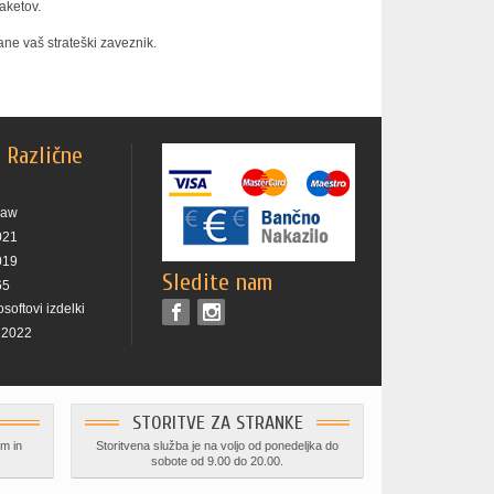
aketov.
ane vaš strateški zaveznik.
n Različne
raw
021
019
Sledite nam
65
osoftovi izdelki
k 2022
STORITVE ZA STRANKE
em in
Storitvena služba je na voljo od ponedeljka do
sobote od 9.00 do 20.00.