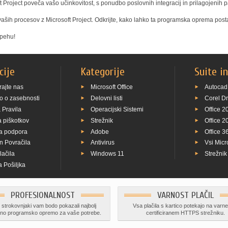
ft Project poveča vašo učinkovitost, s ponudbo poslovnih integracij in prilagojenih p
e vaših procesov z Microsoft Project. Odkrijte, kako lahko ta programska oprema post
spehu!
cije
Kategorije
Suite i
rajte nas
Microsoft Office
Autocad
o o zasebnosti
Delovni listi
Corel D
 Pravila
Operacijski Sistemi
Office 2
 piškotkov
Strežnik
Office 2
a podpora
Adobe
Office 3
in Povračila
Antivirus
Vsi Micr
lačila
Windows 11
Strežni
a Pošiljka
PROFESIONALNOST
VARNOST PLAČIL
 strokovnjaki vam bodo pokazali najbolj
Vsa plačila s kartico potekajo na varn
rno programsko opremo za vaše potrebe.
certificiranem HTTPS strežniku.